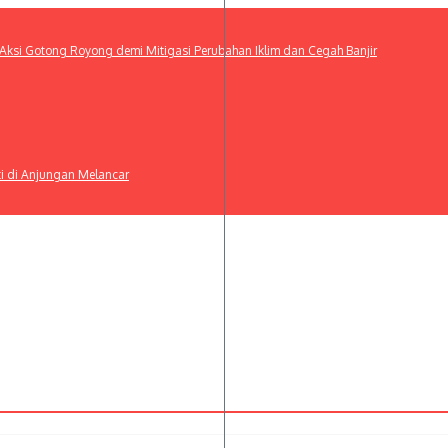
ksi Gotong Royong demi Mitigasi Perubahan Iklim dan Cegah Banjir
ti di Anjungan Melancar