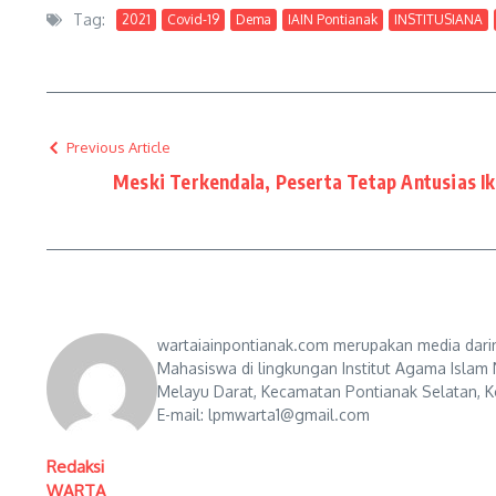
Tag:
2021
Covid-19
Dema
IAIN Pontianak
INSTITUSIANA
Previous Article
Meski Terkendala, Peserta Tetap Antusias I
wartaiainpontianak.com merupakan media darin
Mahasiswa di lingkungan Institut Agama Islam 
Melayu Darat, Kecamatan Pontianak Selatan, Ko
E-mail: lpmwarta1@gmail.com
Redaksi
WARTA