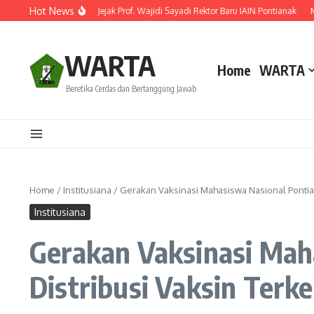
Lewati ke konten
Hot News
mi Dilantik! Ini Rekam Jejak Prof. Wajidi Sayadi Rektor Baru IAIN Pontianak
Men
WARTA
Home
WARTA
Beretika Cerdas dan Bertanggung Jawab
Home
/
Institusiana
/
Gerakan Vaksinasi Mahasiswa Nasional Pontia
Institusiana
Gerakan Vaksinasi Mah
Distribusi Vaksin Terk