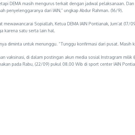
tapi DEMA masih mengurus terkait dengan jadwal pelaksanaan. Dan di
ah penyelenggaranya dari IAIN,” ungkap Abdur Rahman. (16/9).
t mewawancarai Sopiallah, Ketua DEMA IAIN Pontianak, Jum’at (17/0
 karena satu serta lain hal.
ya diminta untuk menunggu. “Tunggu konfirmasi dari pusat. Masih kit
 vaksinasi, di dalam postingan akun media sosial Instragram milik 
kan pada Rabu, (22/09) pukul 08.00 Wib di sport center IAIN Pontia