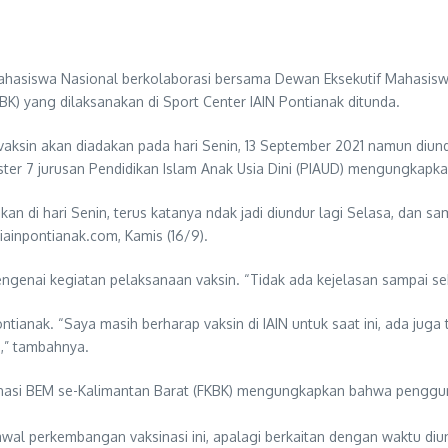
asiswa Nasional berkolaborasi bersama Dewan Eksekutif Mahasiswa
K) yang dilaksanakan di Sport Center IAIN Pontianak ditunda.
vaksin akan diadakan pada hari Senin, 13 September 2021 namun diund
ster 7 jurusan Pendidikan Islam Anak Usia Dini (PIAUD) mengungkap
kan di hari Senin, terus katanya ndak jadi diundur lagi Selasa, dan s
ainpontianak.com, Kamis (16/9).
ngenai kegiatan pelaksanaan vaksin. “Tidak ada kejelasan sampai seka
ntianak. “Saya masih berharap vaksin di IAIN untuk saat ini, ada ju
,” tambahnya.
nasi BEM se-Kalimantan Barat (FKBK) mengungkapkan bahwa penggund
wal perkembangan vaksinasi ini, apalagi berkaitan dengan waktu diundu