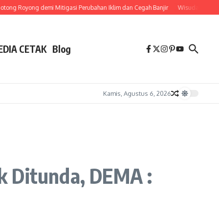
g Royong demi Mitigasi Perubahan Iklim dan Cegah Banjir
Wisuda Diundur 
EDIA CETAK
Blog
Kamis, Agustus 6, 2026
k Ditunda, DEMA :