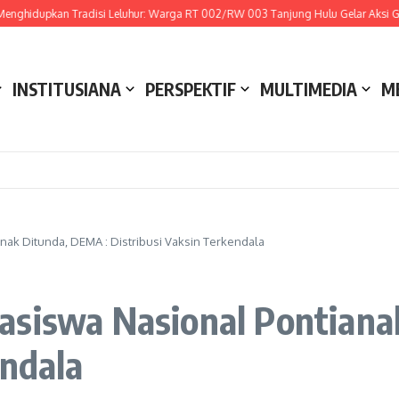
ghidupkan Tradisi Leluhur: Warga RT 002/RW 003 Tanjung Hulu Gelar Aksi Goton
INSTITUSIANA
PERSPEKTIF
MULTIMEDIA
M
nak Ditunda, DEMA : Distribusi Vaksin Terkendala
asiswa Nasional Pontiana
endala