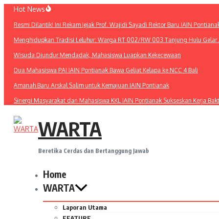
Lewati
Hot News
ke
Resmi Dilantik! Ini Rekam Jejak Prof. Wajidi Sayadi Rektor Baru IAIN Pontiana
konten
Menghidupkan Tradisi Leluhur: Warga RT 002/RW 003 Tanjung Hulu Gelar A
Wisuda Diundur Mendadak, Mahasiswa Luapkan Kekecewaan
Dua Mahasiswa PAI IAIN Pontianak Bawa Geliat Kelapa ke NCC 4 Bali
Amanah Baru Arskal Salim untuk Kemajuan IAIN Pontianak
Sinergi Masyarakat dan Mahasiswa KKL IAIN Pontianak Sukseskan Kerja Bak
WARTA
Beretika Cerdas dan Bertanggung Jawab
Home
WARTA
Laporan Utama
FEATURE