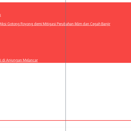
k
ksi Gotong Royong demi Mitigasi Perubahan Iklim dan Cegah Banjir
ti di Anjungan Melancar