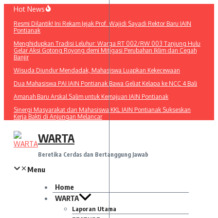
Lewati
Hot News
ke
Resmi Dilantik! Ini Rekam Jejak Prof. Wajidi Sayadi Rektor Baru IAIN
konten
Pontianak
Menghidupkan Tradisi Leluhur: Warga RT 002/RW 003 Tanjung Hulu
Gelar Aksi Gotong Royong demi Mitigasi Perubahan Iklim dan Cegah
Banjir
Wisuda Diundur Mendadak, Mahasiswa Luapkan Kekecewaan
Dua Mahasiswa PAI IAIN Pontianak Bawa Geliat Kelapa ke NCC 4 Bali
Amanah Baru Arskal Salim untuk Kemajuan IAIN Pontianak
Sinergi Masyarakat dan Mahasiswa KKL IAIN Pontianak Sukseskan
Kerja Bakti di Anjungan Melancar
WARTA
Beretika Cerdas dan Bertanggung Jawab
Menu
Home
WARTA
Laporan Utama