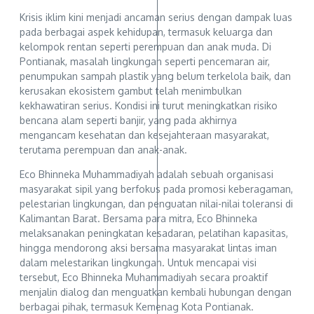
Krisis iklim kini menjadi ancaman serius dengan dampak luas
pada berbagai aspek kehidupan, termasuk keluarga dan
kelompok rentan seperti perempuan dan anak muda. Di
Pontianak, masalah lingkungan seperti pencemaran air,
penumpukan sampah plastik yang belum terkelola baik, dan
kerusakan ekosistem gambut telah menimbulkan
kekhawatiran serius. Kondisi ini turut meningkatkan risiko
bencana alam seperti banjir, yang pada akhirnya
mengancam kesehatan dan kesejahteraan masyarakat,
terutama perempuan dan anak-anak.
Eco Bhinneka Muhammadiyah adalah sebuah organisasi
masyarakat sipil yang berfokus pada promosi keberagaman,
pelestarian lingkungan, dan penguatan nilai-nilai toleransi di
Kalimantan Barat. Bersama para mitra, Eco Bhinneka
melaksanakan peningkatan kesadaran, pelatihan kapasitas,
hingga mendorong aksi bersama masyarakat lintas iman
dalam melestarikan lingkungan. Untuk mencapai visi
tersebut, Eco Bhinneka Muhammadiyah secara proaktif
menjalin dialog dan menguatkan kembali hubungan dengan
berbagai pihak, termasuk Kemenag Kota Pontianak.