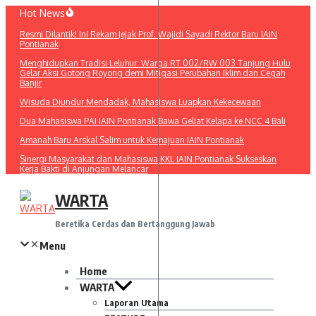
Lewati
Hot News
ke
Resmi Dilantik! Ini Rekam Jejak Prof. Wajidi Sayadi Rektor Baru IAIN
konten
Pontianak
Menghidupkan Tradisi Leluhur: Warga RT 002/RW 003 Tanjung Hulu
Gelar Aksi Gotong Royong demi Mitigasi Perubahan Iklim dan Cegah
Banjir
Wisuda Diundur Mendadak, Mahasiswa Luapkan Kekecewaan
Dua Mahasiswa PAI IAIN Pontianak Bawa Geliat Kelapa ke NCC 4 Bali
Amanah Baru Arskal Salim untuk Kemajuan IAIN Pontianak
Sinergi Masyarakat dan Mahasiswa KKL IAIN Pontianak Sukseskan
Kerja Bakti di Anjungan Melancar
WARTA
Beretika Cerdas dan Bertanggung Jawab
Menu
Home
WARTA
Laporan Utama