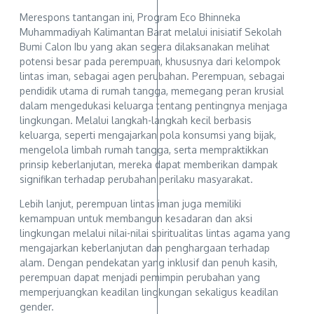
Merespons tantangan ini, Program Eco Bhinneka
Muhammadiyah Kalimantan Barat melalui inisiatif Sekolah
Bumi Calon Ibu yang akan segera dilaksanakan melihat
potensi besar pada perempuan, khususnya dari kelompok
lintas iman, sebagai agen perubahan. Perempuan, sebagai
pendidik utama di rumah tangga, memegang peran krusial
dalam mengedukasi keluarga tentang pentingnya menjaga
lingkungan. Melalui langkah-langkah kecil berbasis
keluarga, seperti mengajarkan pola konsumsi yang bijak,
mengelola limbah rumah tangga, serta mempraktikkan
prinsip keberlanjutan, mereka dapat memberikan dampak
signifikan terhadap perubahan perilaku masyarakat.
Lebih lanjut, perempuan lintas iman juga memiliki
kemampuan untuk membangun kesadaran dan aksi
lingkungan melalui nilai-nilai spiritualitas lintas agama yang
mengajarkan keberlanjutan dan penghargaan terhadap
alam. Dengan pendekatan yang inklusif dan penuh kasih,
perempuan dapat menjadi pemimpin perubahan yang
memperjuangkan keadilan lingkungan sekaligus keadilan
gender.