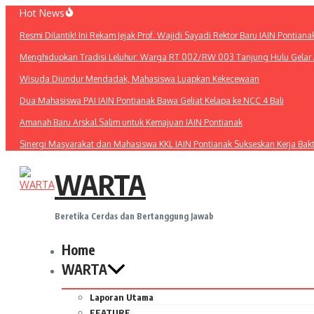
Lewati
Hot News
ke
Resmi Dilantik! Ini Rekam Jejak Prof. Wajidi Sayadi Rektor Baru IAIN Pontiana
konten
Menghidupkan Tradisi Leluhur: Warga RT 002/RW 003 Tanjung Hulu Gelar A
Wisuda Diundur Mendadak, Mahasiswa Luapkan Kekecewaan
Dua Mahasiswa PAI IAIN Pontianak Bawa Geliat Kelapa ke NCC 4 Bali
Amanah Baru Arskal Salim untuk Kemajuan IAIN Pontianak
Sinergi Masyarakat dan Mahasiswa KKL IAIN Pontianak Sukseskan Kerja Bak
WARTA
Beretika Cerdas dan Bertanggung Jawab
Home
WARTA
Laporan Utama
FEATURE