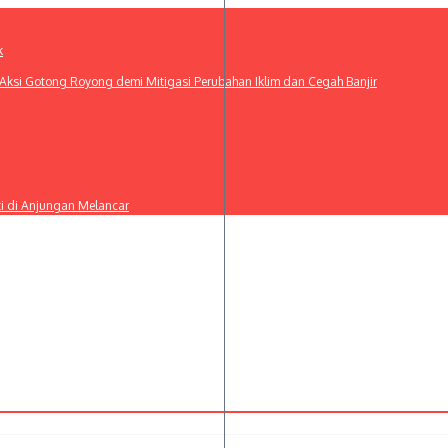
k
ksi Gotong Royong demi Mitigasi Perubahan Iklim dan Cegah Banjir
ti di Anjungan Melancar