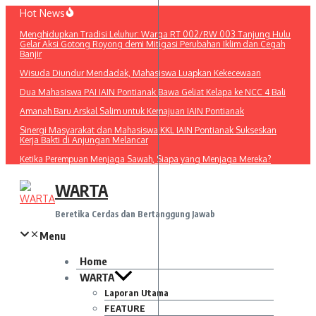
Lewati
Hot News
ke
Menghidupkan Tradisi Leluhur: Warga RT 002/RW 003 Tanjung Hulu
konten
Gelar Aksi Gotong Royong demi Mitigasi Perubahan Iklim dan Cegah
Banjir
Wisuda Diundur Mendadak, Mahasiswa Luapkan Kekecewaan
Dua Mahasiswa PAI IAIN Pontianak Bawa Geliat Kelapa ke NCC 4 Bali
Amanah Baru Arskal Salim untuk Kemajuan IAIN Pontianak
Sinergi Masyarakat dan Mahasiswa KKL IAIN Pontianak Sukseskan
Kerja Bakti di Anjungan Melancar
Ketika Perempuan Menjaga Sawah, Siapa yang Menjaga Mereka?
WARTA
Beretika Cerdas dan Bertanggung Jawab
Menu
Home
WARTA
Laporan Utama
FEATURE