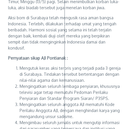
Timur, Minggu (13/5) pagi. Selain menimbulkan korban luka-
luka, aksi biadab tersebut juga menelan korban jiwa.
Aksi bom di Surabaya telah mengusik rasa aman bangsa
Indonesia. Terlebih, dilakukan terhadap umat yang tengah
beribadah. Harmoni sosial yang selama ini telah terjalin
dengan baik, kembali diuji oleh mereka yang berpikiran
sempit dan tidak menginginkan Indonesia damai dan
kondusif.
Pernyataan sikap AJI Pontianak :
Mengutuk keras aksi teroris yang terjadi pada 3 gereja
di Surabaya. Tindakan tersebut bertentangan dengan
nilai-nilai agama dan kemanusiaan.
Mengingatkan seluruh lembaga penyiaran, khususnya
televisi agar tetap mematuhi Pedoman Perilaku
Penyiaran dan Standar Program Siaran/ P3SPS.
Mengingatkan seluruh anggota AJI mematuhi Kode
Perilaku Anggota AJI, dengan menghindari karya yang
mengandung unsur sadisme.
Mengimbau seluruh jurnalis untuk mengutip informasi
dari narasumber yang terpercaya dan institusi yang