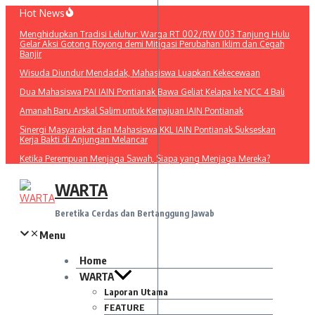
Lewati
Hot News
ke
Menghidupkan Tradisi Leluhur: Warga RT 002/RW 003 Tanjung Hulu
konten
Gelar Aksi Gotong Royong demi Mitigasi Perubahan Iklim dan Cegah
Banjir
Wisuda Diundur Mendadak, Mahasiswa Luapkan Kekecewaan
Dua Mahasiswa PAI IAIN Pontianak Bawa Geliat Kelapa ke NCC 4 Bali
Amanah Baru Arskal Salim untuk Kemajuan IAIN Pontianak
Sinergi Masyarakat dan Mahasiswa KKL IAIN Pontianak Sukseskan
Kerja Bakti di Anjungan Melancar
Ketika Perempuan Menjaga Sawah, Siapa yang Menjaga Mereka?
WARTA
Beretika Cerdas dan Bertanggung Jawab
Menu
Home
WARTA
Laporan Utama
FEATURE