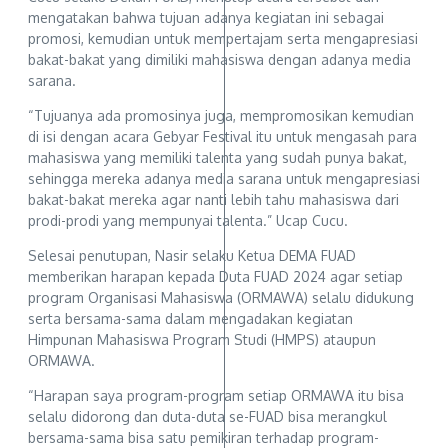
mengatakan bahwa tujuan adanya kegiatan ini sebagai
promosi, kemudian untuk mempertajam serta mengapresiasi
bakat-bakat yang dimiliki mahasiswa dengan adanya media
sarana.
“Tujuanya ada promosinya juga, mempromosikan kemudian
di isi dengan acara Gebyar Festival itu untuk mengasah para
mahasiswa yang memiliki talenta yang sudah punya bakat,
sehingga mereka adanya media sarana untuk mengapresiasi
bakat-bakat mereka agar nanti lebih tahu mahasiswa dari
prodi-prodi yang mempunyai talenta.” Ucap Cucu.
Selesai penutupan, Nasir selaku Ketua DEMA FUAD
memberikan harapan kepada Duta FUAD 2024 agar setiap
program Organisasi Mahasiswa (ORMAWA) selalu didukung
serta bersama-sama dalam mengadakan kegiatan
Himpunan Mahasiswa Program Studi (HMPS) ataupun
ORMAWA.
“Harapan saya program-program setiap ORMAWA itu bisa
selalu didorong dan duta-duta se-FUAD bisa merangkul
bersama-sama bisa satu pemikiran terhadap program-