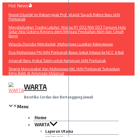
Lewati
Hot News
ke
Resmi Dilantik! Ini Rekam Jejak Prof. Wajidi Sayadi Rektor Baru IAIN
konten
Pontianak
Menghidupkan Tradisi Leluhur: Warga RT 002/RW 003 Tanjung Hulu
Gelar Aksi Gotong Royong demi Mitigasi Perubahan Iklim dan Cegah
Banjir
Wisuda Diundur Mendadak, Mahasiswa Luapkan Kekecewaan
Dua Mahasiswa PAI IAIN Pontianak Bawa Geliat Kelapa ke NCC 4 Bali
Amanah Baru Arskal Salim untuk Kemajuan IAIN Pontianak
Sinergi Masyarakat dan Mahasiswa KKL IAIN Pontianak Sukseskan
Kerja Bakti di Anjungan Melancar
WARTA
Beretika Cerdas dan Bertanggung Jawab
Menu
Home
WARTA
Laporan Utama