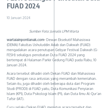
FUAD 2024
10 Januari 2024
Sumber Foto: Jurnalis LPM Warta
wartaiainpontianak.com-
Dewan Eksekutif Mahasiswa
(DEMA) Fakultas Ushuluddin Adab dan Dakwah (FUAD)
mengadakan acara penutupan Gebyar Festival Dakwah (G-
FESH) sekaligus penobatan Duta FUAD 2024 yang
bertempat di Halaman Parkir Gedung FUAD pada Rabu, 10
Januari 2024.
Acara tersebut dihadiri oleh Dekan FUAD dan Mahasiswa
FUAD dengan rasa antusias yang menambah kemeriahan.
Selain itu, juga dihadiri oleh beberapa duta dari Program
Studi (PRODI) di FUAD yaitu, Duta Komunikasi Penyiaran
Islam (KPI), Duta Psikologi Islam (PI), dan Duta Ilmu Al-Qur’an
Tafsir (IAT).
Cucu selaku Dekan FUAD, menutup acara tersebut dan