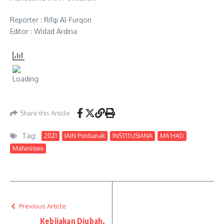
Reporter : Rifqi Al-Furqon
Editor : Widad Ardina
Share this Article
Tag:
2021
IAIN Pontianak
INSTITUSIANA
MA'HAD
Mahasiswa
Previous Article
Kebijakan Diubah,