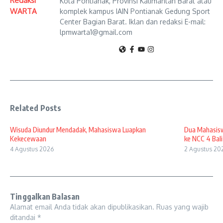
Redaksi
Kota Pontianak, Provinsi Kalimantan Barat atau
WARTA
komplek kampus IAIN Pontianak Gedung Sport
Center Bagian Barat. Iklan dan redaksi E-mail:
lpmwarta1@gmail.com
Related Posts
Wisuda Diundur Mendadak, Mahasiswa Luapkan
Dua Mahasisw
Kekecewaan
ke NCC 4 Bali
4 Agustus 2026
2 Agustus 20
Tinggalkan Balasan
Alamat email Anda tidak akan dipublikasikan.
Ruas yang wajib
ditandai
*