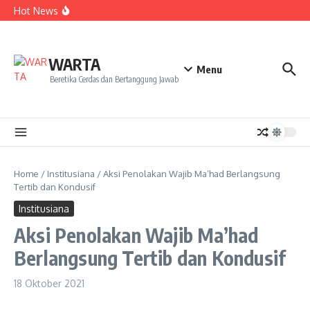
ke NCC 4 Bali
Lewati ke konten
Hot News
Amanah Baru Arskal Salim untuk Kemajuan IAIN
Pontianak
Sinergi Masyarakat dan Mahasiswa KKL IAIN Pontianak
Sukseskan Kerja Bakti di Anjungan Melancar
Ketika Perempuan Menjaga Sawah, Siapa yang Menjaga
WARTA
Mereka?
Menu
Beretika Cerdas dan Bertanggung Jawab
Home
/
Institusiana
/
Aksi Penolakan Wajib Ma’had Berlangsung
Tertib dan Kondusif
Institusiana
Aksi Penolakan Wajib Ma’had
Berlangsung Tertib dan Kondusif
18 Oktober 2021