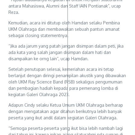
antara Mahasiswa, Alumni dan Staff IAIN Pontianak”, ucap
Reza.
Kemudian, acara ini ditutup oleh Hamdan selaku Pembina
UKM Olahraga dan membawakan sebuah pantun amanat
sebagai closing statementnya.
“Jika ada jarum yang patah jangan disimpan dalam peti, jika
ada kata yang salah jangan disimpan dalam hati dan
disampaikan ke orng lain”, ucap Hamdan.
Setelah penutupan selesai, kemeriahan acara ini tetap
berlanjut dengan diringi penampilan akustik yang dibawakan
oleh UKM Ray Science Band (RSB) sekaligus pengumuman
dan pembagian hadiah kepada para pemenang lomba di
kegiatan Galeri Olahraga 2023.
Adapun Cindy selaku Ketua Umum UKM Olahraga berharap
dengan mengatakan agar ditahun berikutnya lebih banyak
peserta yang ikut andil dalam kegiatan Galeri Olahraga.
“Semoga peserta-peserta yang ikut bisa lebih nambah lagi
dari tahun ini, karena inikan ajang silaturahmi nda cuman di