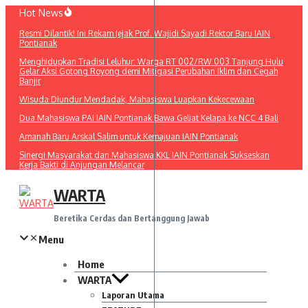
Lewati
Hot News
ke
Resmi Dilantik! Ini Rekam Jejak Prof. Wajidi Sayadi Rektor Baru IAIN
konten
Pontianak
Menghidupkan Tradisi Leluhur: Warga RT 002/RW 003 Tanjung Hulu
Gelar Aksi Gotong Royong demi Mitigasi Perubahan Iklim dan Cegah
Banjir
Wisuda Diundur Mendadak, Mahasiswa Luapkan Kekecewaan
Dua Mahasiswa PAI IAIN Pontianak Bawa Geliat Kelapa ke NCC 4 Bali
Amanah Baru Arskal Salim untuk Kemajuan IAIN Pontianak
Sinergi Masyarakat dan Mahasiswa KKL IAIN Pontianak Sukseskan
Kerja Bakti di Anjungan Melancar
WARTA
Beretika Cerdas dan Bertanggung Jawab
Menu
Home
WARTA
Laporan Utama