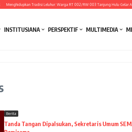
Menghidupkan Tradisi Leluhur: Warga RT 002/RW 003 Tanjung Hulu Gelar Aks
INSTITUSIANA
PERSPEKTIF
MULTIMEDIA
M
s
Berita
Tanda Tangan Dipalsukan, Sekretaris Umum SEMA
Pemirama