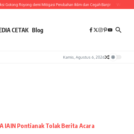
i Gotong Royong demi Mitigasi Perubahan Iklim dan Cegah Banjir
Wisuda Di
EDIA CETAK
Blog
Kamis, Agustus 6, 2026
 IAIN Pontianak Tolak Berita Acara