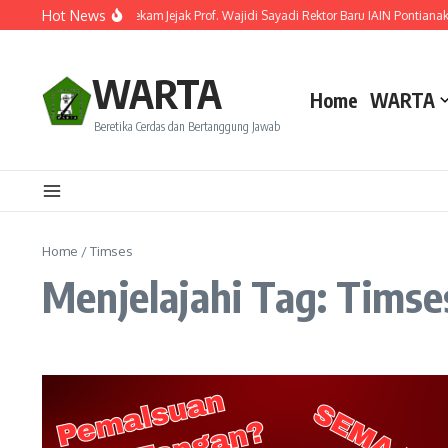
Lewati ke konten
Hot News
Resmi Dilantik! Ini Rekam Jejak Prof. Wajidi Sayadi Rektor Baru IAIN Pontianak
WARTA
Home
WARTA
Beretika Cerdas dan Bertanggung Jawab
Home
/
Timses
Menjelajahi Tag: Timse