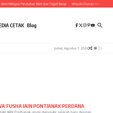
mi Mitigasi Perubahan Iklim dan Cegah Banjir
Wisuda Diundur Mendadak, M
EDIA CETAK
Blog
Jumat, Agustus 7, 2026
A FUSHA IAIN PONTIANAK PERDANA
HA) IAIN Pontianak resmi mengukir sejarah baru dengan