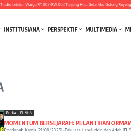
adisi Leluhur: Warga RT 002/RW 003 Tanjung Hulu Gelar Aksi Gotong Royong de
INSTITUSIANA
PERSPEKTIF
MULTIMEDIA
M
A
Berita
FUSHA
MOMENTUM BERSEJARAH: PELANTIKAN ORMAW
Pontianak, Kamis (21/08/2025)–Fakultas Ushuluddin dan Adab (FUS