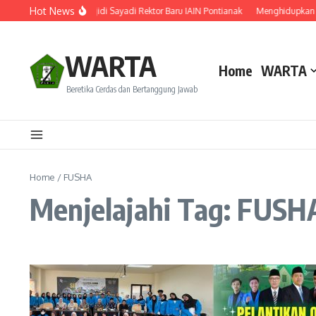
Lewati ke konten
Hot News
Ini Rekam Jejak Prof. Wajidi Sayadi Rektor Baru IAIN Pontianak
Menghidupkan Tr
WARTA
Home
WARTA
Beretika Cerdas dan Bertanggung Jawab
Home
/
FUSHA
Menjelajahi Tag: FUSH