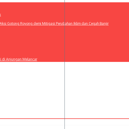
k
ksi Gotong Royong demi Mitigasi Perubahan Iklim dan Cegah Banjir
ti di Anjungan Melancar