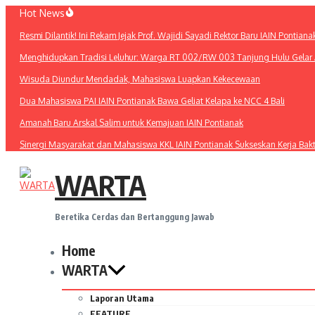
Lewati
Hot News
ke
Resmi Dilantik! Ini Rekam Jejak Prof. Wajidi Sayadi Rektor Baru IAIN Pontiana
konten
Menghidupkan Tradisi Leluhur: Warga RT 002/RW 003 Tanjung Hulu Gelar A
Wisuda Diundur Mendadak, Mahasiswa Luapkan Kekecewaan
Dua Mahasiswa PAI IAIN Pontianak Bawa Geliat Kelapa ke NCC 4 Bali
Amanah Baru Arskal Salim untuk Kemajuan IAIN Pontianak
Sinergi Masyarakat dan Mahasiswa KKL IAIN Pontianak Sukseskan Kerja Bak
WARTA
Beretika Cerdas dan Bertanggung Jawab
Home
WARTA
Laporan Utama
FEATURE