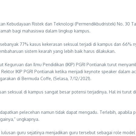
ikan Kebudayaan Ristek dan Teknologi (Permendikbudristek) No. 30 
 ramah bagi mahasiswa dalam lingkup kampus.
hwa sebanyak 77% kasus kekerasan seksual terjadi di kampus dan 66%
mbaharuan sistem kearah yang lebih baik harus dilakukan.
stitut Keguruan dan Ilmu Pendidikan (IKIP) PGRI Pontianak turut meny
 Rektor IKIP PGRI Pontianak ketika menjadi keynote speaker dalam 
garakan di Bermuda Coffe, (Selasa, 7/12/2021).
ksual di kampus sangat besar potensi terjadinya. Hal ini turut dip
patkan pelecehan namun tidak dapat mengadu. Terlebih, apabila pel
bagainya,” ungkapnya.
lulusan guru sejatinya menjadikan guru tersebut sebagai role model