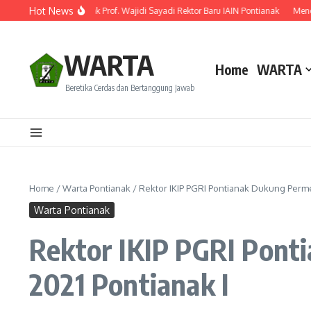
Lewati ke konten
Hot News
ilantik! Ini Rekam Jejak Prof. Wajidi Sayadi Rektor Baru IAIN Pontianak
Menghid
WARTA
Home
WARTA
Beretika Cerdas dan Bertanggung Jawab
Home
/
Warta Pontianak
/
Rektor IKIP PGRI Pontianak Dukung Perme
Warta Pontianak
Rektor IKIP PGRI Pont
2021 Pontianak I