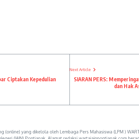
Next Article
ar Ciptakan Kepedulian
SIARAN PERS: Memperingat
dan Hak A
g (online) yang dikelola oleh Lembaga Pers Mahasiswa (LPM ) WART
Negeri (IAIN) Pontianak. Alamat redaksi wartaiainpontianak.com berad