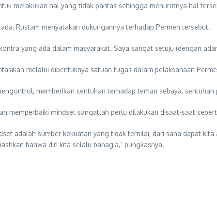
uk melakukan hal yang tidak pantas sehingga menurutnya hal terse
ng ada, Rustam menyatakan dukungannya terhadap Permen tersebut.
an kontra yang ada dalam masyarakat. Saya sangat setuju (dengan ada
asikan melalui dibentuknya satuan tugas dalam pelaksanaan Permen 
mengontrol, memberikan sentuhan terhadap teman sebaya, sentuhan p
memperbaiki mindset sangatlah perlu dilakukan disaat-saat seperti 
set adalah sumber kekuatan yang tidak ternilai, dari sana dapat kita 
astikan bahwa diri kita selalu bahagia,” pungkasnya.