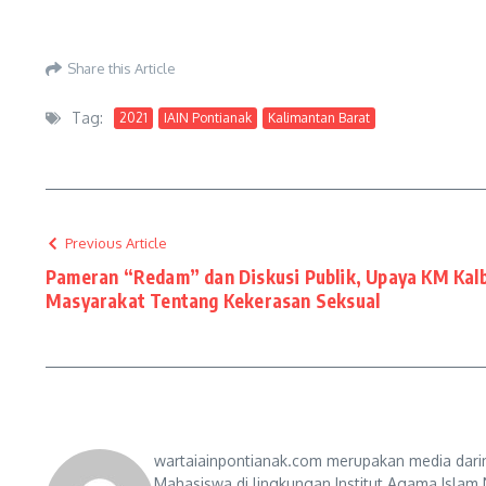
Share this Article
Tag:
2021
IAIN Pontianak
Kalimantan Barat
Previous Article
Pameran “Redam” dan Diskusi Publik, Upaya KM Kalb
Masyarakat Tentang Kekerasan Seksual
wartaiainpontianak.com merupakan media darin
Mahasiswa di lingkungan Institut Agama Islam 