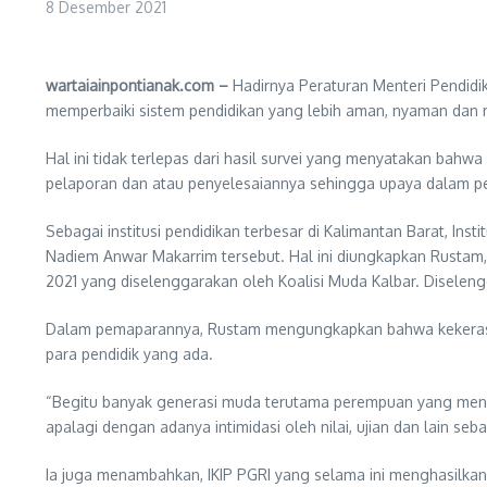
8 Desember 2021
wartaiainpontianak.com –
Hadirnya Peraturan Menteri Pendid
memperbaiki sistem pendidikan yang lebih aman, nyaman dan
Hal ini tidak terlepas dari hasil survei yang menyatakan ba
pelaporan dan atau penyelesaiannya sehingga upaya dalam pe
Sebagai institusi pendidikan terbesar di Kalimantan Barat, In
Nadiem Anwar Makarrim tersebut. Hal ini diungkapkan Rustam,
2021 yang diselenggarakan oleh Koalisi Muda Kalbar. Diseleng
Dalam pemaparannya, Rustam mengungkapkan bahwa kekerasan se
para pendidik yang ada.
“Begitu banyak generasi muda terutama perempuan yang menda
apalagi dengan adanya intimidasi oleh nilai, ujian dan lain se
Ia juga menambahkan, IKIP PGRI yang selama ini menghasilkan 