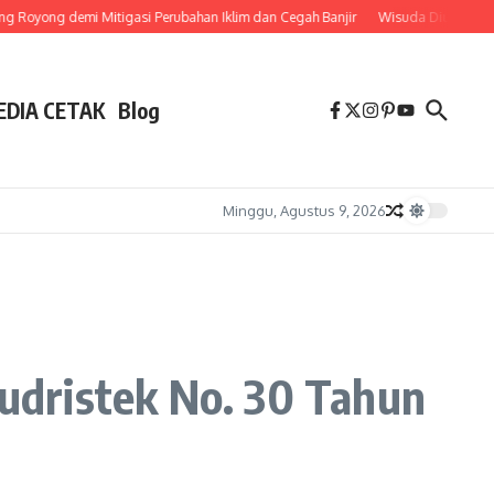
yong demi Mitigasi Perubahan Iklim dan Cegah Banjir
Wisuda Diundur Mend
EDIA CETAK
Blog
Minggu, Agustus 9, 2026
udristek No. 30 Tahun