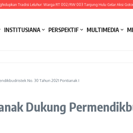
upkan Tradisi Leluhur: Warga RT 002/RW 003 Tanjung Hulu Gelar Aksi Gotong Ro
INSTITUSIANA
PERSPEKTIF
MULTIMEDIA
M
ndikbudristek No. 30 Tahun 2021 Pontianak I
ianak Dukung Permendikb