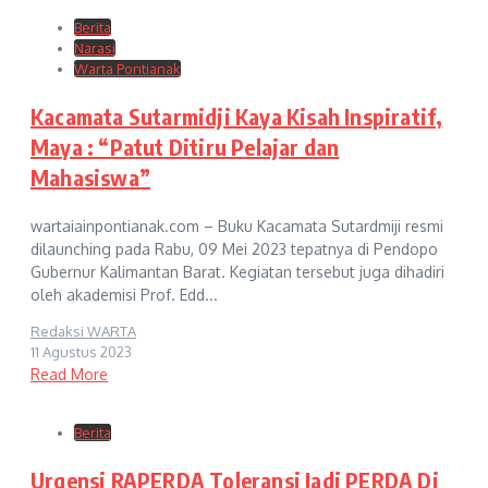
Berita
Narasi
Warta Pontianak
Kacamata Sutarmidji Kaya Kisah Inspiratif,
Maya : “Patut Ditiru Pelajar dan
Mahasiswa”
wartaiainpontianak.com – Buku Kacamata Sutardmiji resmi
dilaunching pada Rabu, 09 Mei 2023 tepatnya di Pendopo
Gubernur Kalimantan Barat. Kegiatan tersebut juga dihadiri
oleh akademisi Prof. Edd...
Redaksi WARTA
11 Agustus 2023
Read More
Berita
Urgensi RAPERDA Toleransi Jadi PERDA Di