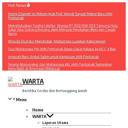
Lewati
Hot News
ke
Resmi Dilantik! Ini Rekam Jejak Prof. Wajidi Sayadi Rektor Baru IAIN
konten
Pontianak
Menghidupkan Tradisi Leluhur: Warga RT 002/RW 003 Tanjung Hulu
Gelar Aksi Gotong Royong demi Mitigasi Perubahan Iklim dan Cegah
Banjir
Wisuda Diundur Mendadak, Mahasiswa Luapkan Kekecewaan
Dua Mahasiswa PAI IAIN Pontianak Bawa Geliat Kelapa ke NCC 4 Bali
Amanah Baru Arskal Salim untuk Kemajuan IAIN Pontianak
Sinergi Masyarakat dan Mahasiswa KKL IAIN Pontianak Sukseskan
Kerja Bakti di Anjungan Melancar
WARTA
Beretika Cerdas dan Bertanggung Jawab
Menu
Home
WARTA
Laporan Utama