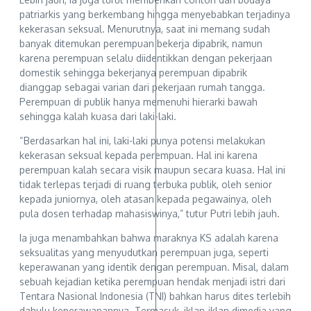
patriarkis yang berkembang hingga menyebabkan terjadinya
kekerasan seksual. Menurutnya, saat ini memang sudah
banyak ditemukan perempuan bekerja dipabrik, namun
karena perempuan selalu diidentikkan dengan pekerjaan
domestik sehingga bekerjanya perempuan dipabrik
dianggap sebagai varian dari pekerjaan rumah tangga.
Perempuan di publik hanya memenuhi hierarki bawah
sehingga kalah kuasa dari laki-laki.
“Berdasarkan hal ini, laki-laki punya potensi melakukan
kekerasan seksual kepada perempuan. Hal ini karena
perempuan kalah secara visik maupun secara kuasa. Hal ini
tidak terlepas terjadi di ruang terbuka publik, oleh senior
kepada juniornya, oleh atasan kepada pegawainya, oleh
pula dosen terhadap mahasiswinya,” tutur Putri lebih jauh.
Ia juga menambahkan bahwa maraknya KS adalah karena
seksualitas yang menyudutkan perempuan juga, seperti
keperawanan yang identik dengan perempuan. Misal, dalam
sebuah kejadian ketika perempuan hendak menjadi istri dari
Tentara Nasional Indonesia (TNI) bahkan harus dites terlebih
dahulu keperawanannya. Termasuk, iklan-iklan dimedia yang