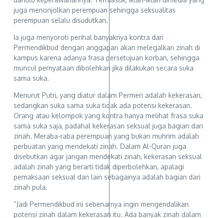
juga menonjolkan perempuan sehingga seksualitas
perempuan selalu disudutkan.
Ia juga menyoroti perihal banyaknya kontra dari
Permendikbud dengan anggapan akan melegalkan zinah di
kampus karena adanya frasa persetujuan korban, sehingga
muncul pernyataan dibolehkan jika dilakukan secara suka
sama suka.
Menurut Putri, yang diatur dalam Permen adalah kekerasan,
sedangkan suka sama suka tidak ada potensi kekerasan.
Orang atau kelompok yang kontra hanya melihat frasa suka
sama suka saja, padahal kekerasan seksual juga bagian dari
zinah. Meraba-raba perempuan yang bukan muhrim adalah
perbuatan yang mendekati zinah. Dalam Al-Quran juga
disebutkan agar jangan mendekati zinah, kekerasan seksual
adalah zinah yang berarti tidak diperbolehkan, apalagi
pemaksaan seksual dan lain sebagainya adalah bagian dari
zinah pula.
“Jadi Permendikbud ini sebenarnya ingin mengendalikan
potensi zinah dalam kekerasan itu. Ada banyak zinah dalam