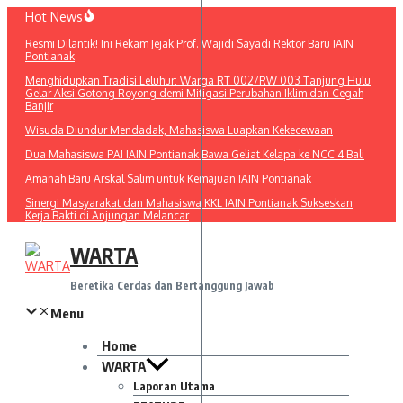
Lewati
Hot News
ke
Resmi Dilantik! Ini Rekam Jejak Prof. Wajidi Sayadi Rektor Baru IAIN
konten
Pontianak
Menghidupkan Tradisi Leluhur: Warga RT 002/RW 003 Tanjung Hulu
Gelar Aksi Gotong Royong demi Mitigasi Perubahan Iklim dan Cegah
Banjir
Wisuda Diundur Mendadak, Mahasiswa Luapkan Kekecewaan
Dua Mahasiswa PAI IAIN Pontianak Bawa Geliat Kelapa ke NCC 4 Bali
Amanah Baru Arskal Salim untuk Kemajuan IAIN Pontianak
Sinergi Masyarakat dan Mahasiswa KKL IAIN Pontianak Sukseskan
Kerja Bakti di Anjungan Melancar
WARTA
Beretika Cerdas dan Bertanggung Jawab
Menu
Home
WARTA
Laporan Utama