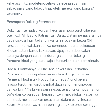
kekerasan itu, model-modelnya pelecehan dan lain
sebagainya yang tidak dilihat oleh mereka yang kontra,”
terangnya.
Perempuan Dukung Perempuan
Dukungan terhadap korban kekerasan juga turut diberikan
oleh KOHATI Badko Kalimantan Barat. Dalam pemaparannya
pada diskusi, Fitri Radiantini yang merupakan ketua OKP
tersebut menyatakan bahwa perempuan perlu dukungan
khusus dalam kasus kekerasan. Upaya tersebut salah
satunya dengan cara mendorong dan mendukung
Permendikbud yang baru saja diluncurkan oleh pemerintah.
“Melalui kampanye 16 Hari Anti Kekerasan Terhadap
Perempuan menunjukkan bahwa kita dengan adanya
Permendikbudristek No. 30 Tahun 2021,” ungkapnya.
Ia juga turut menyoroti perihal data yang menunjukkan
bahwa kini 77% kekerasan seksual terjadi di kampus, namun
66% dari korban tidak berani untuk mengadukan kasusnya
dan tidak mendapatkan pelayanan dalam penyelesaian
kasus. Menurutnya, hal ini penting untuk disoroti sehingga