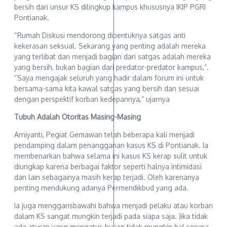
bersih dari unsur KS dilingkup kampus khususnya IKIP PGRI
Pontianak.
“Rumah Diskusi mendorong dibentuknya satgas anti
kekerasan seksual. Sekarang yang penting adalah mereka
yang terlibat dan menjadi bagian dari satgas adalah mereka
yang bersih, bukan bagian dari predator-predator kampus,”.
“Saya mengajak seluruh yang hadir dalam forum ini untuk
bersama-sama kita kawal satgas yang bersih dan sesuai
dengan perspektif korban kedepannya,” ujarnya
Tubuh Adalah Otoritas Masing-Masing
Arniyanti, Pegiat Gemawan telah beberapa kali menjadi
pendamping dalam penangganan kasus KS di Pontianak. Ia
membenarkan bahwa selama ini kasus KS kerap sulit untuk
diungkap karena berbagai faktor seperti halnya intimidasi
dan lain sebagainya masih kerap terjadi. Oleh karenanya
penting mendukung adanya Permendikbud yang ada.
Ia juga menggarisbawahi bahwa menjadi pelaku atau korban
dalam KS sangat mungkin terjadi pada siapa saja. Jika tidak
ada aturan yang mengatur, bukan tidak mungkin hal serupa