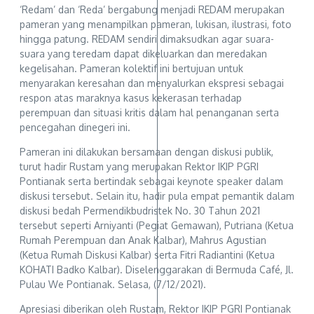
‘Redam’ dan ‘Reda’ bergabung menjadi REDAM merupakan
pameran yang menampilkan pameran, lukisan, ilustrasi, foto
hingga patung. REDAM sendiri dimaksudkan agar suara-
suara yang teredam dapat dikeluarkan dan meredakan
kegelisahan. Pameran kolektif ini bertujuan untuk
menyarakan keresahan dan menyalurkan ekspresi sebagai
respon atas maraknya kasus kekerasan terhadap
perempuan dan situasi kritis dalam hal penanganan serta
pencegahan dinegeri ini.
Pameran ini dilakukan bersamaan dengan diskusi publik,
turut hadir Rustam yang merupakan Rektor IKIP PGRI
Pontianak serta bertindak sebagai keynote speaker dalam
diskusi tersebut. Selain itu, hadir pula empat pemantik dalam
diskusi bedah Permendikbudristek No. 30 Tahun 2021
tersebut seperti Arniyanti (Pegiat Gemawan), Putriana (Ketua
Rumah Perempuan dan Anak Kalbar), Mahrus Agustian
(Ketua Rumah Diskusi Kalbar) serta Fitri Radiantini (Ketua
KOHATI Badko Kalbar). Diselenggarakan di Bermuda Café, Jl.
Pulau We Pontianak. Selasa, (7/12/2021).
Apresiasi diberikan oleh Rustam, Rektor IKIP PGRI Pontianak