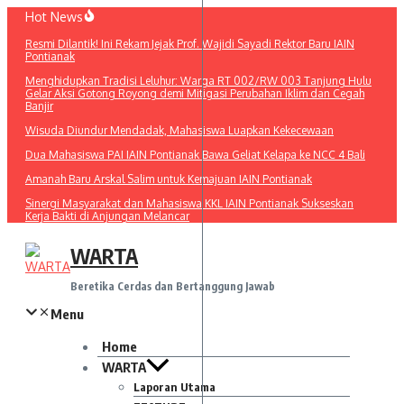
Lewati
Hot News
ke
Resmi Dilantik! Ini Rekam Jejak Prof. Wajidi Sayadi Rektor Baru IAIN
konten
Pontianak
Menghidupkan Tradisi Leluhur: Warga RT 002/RW 003 Tanjung Hulu
Gelar Aksi Gotong Royong demi Mitigasi Perubahan Iklim dan Cegah
Banjir
Wisuda Diundur Mendadak, Mahasiswa Luapkan Kekecewaan
Dua Mahasiswa PAI IAIN Pontianak Bawa Geliat Kelapa ke NCC 4 Bali
Amanah Baru Arskal Salim untuk Kemajuan IAIN Pontianak
Sinergi Masyarakat dan Mahasiswa KKL IAIN Pontianak Sukseskan
Kerja Bakti di Anjungan Melancar
WARTA
Beretika Cerdas dan Bertanggung Jawab
Menu
Home
WARTA
Laporan Utama