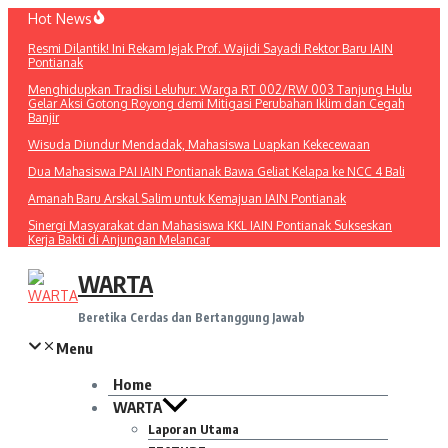
Lewati
Hot News
ke
Resmi Dilantik! Ini Rekam Jejak Prof. Wajidi Sayadi Rektor Baru IAIN
konten
Pontianak
Menghidupkan Tradisi Leluhur: Warga RT 002/RW 003 Tanjung Hulu
Gelar Aksi Gotong Royong demi Mitigasi Perubahan Iklim dan Cegah
Banjir
Wisuda Diundur Mendadak, Mahasiswa Luapkan Kekecewaan
Dua Mahasiswa PAI IAIN Pontianak Bawa Geliat Kelapa ke NCC 4 Bali
Amanah Baru Arskal Salim untuk Kemajuan IAIN Pontianak
Sinergi Masyarakat dan Mahasiswa KKL IAIN Pontianak Sukseskan
Kerja Bakti di Anjungan Melancar
WARTA
Beretika Cerdas dan Bertanggung Jawab
Menu
Home
WARTA
Laporan Utama