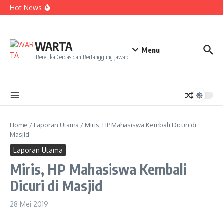
Kekecewaan
Lewati ke konten
Hot News
Dua Mahasiswa PAI IAIN Pontianak Bawa Geliat Kelapa
ke NCC 4 Bali
Amanah Baru Arskal Salim untuk Kemajuan IAIN
Pontianak
Sinergi Masyarakat dan Mahasiswa KKL IAIN Pontianak
WARTA
Sukseskan Kerja Bakti di Anjungan Melancar
Menu
Beretika Cerdas dan Bertanggung Jawab
Home
/
Laporan Utama
/
Miris, HP Mahasiswa Kembali Dicuri di
Masjid
Laporan Utama
Miris, HP Mahasiswa Kembali
Dicuri di Masjid
28 Mei 2019