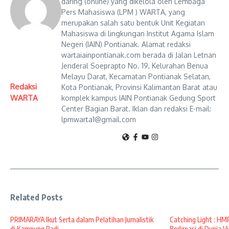
daring (online) yang dikelola oleh Lembaga
Pers Mahasiswa (LPM ) WARTA, yang
merupakan salah satu bentuk Unit Kegiatan
Mahasiswa di lingkungan Institut Agama Islam
Negeri (IAIN) Pontianak. Alamat redaksi
wartaiainpontianak.com berada di Jalan Letnan
Jenderal Soeprapto No. 19, Kelurahan Benua
Melayu Darat, Kecamatan Pontianak Selatan,
Redaksi
Kota Pontianak, Provinsi Kalimantan Barat atau
WARTA
komplek kampus IAIN Pontianak Gedung Sport
Center Bagian Barat. Iklan dan redaksi E-mail:
lpmwarta1@gmail.com
Related Posts
PRIMARAYA Ikut Serta dalam Pelatihan Jurnalistik
Catching Light : H
di Kampung Padi, ...
Berkreasi di Dunia Vis