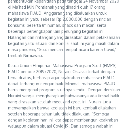
pembentukan kepanitiaan pada tanggal 24 November 2020
di Ma’had IAIN Pontianak yang dihadiri oleh 17 orang
mahasiswa PIAUD. Anggaran yang dikeluarkan untuk
kegiatan ini yaitu sebesar Rp 2.000.000 dengan rincian
konsumsi peserta (minuman, snack dan makan) serta
beberapa perlengkapan lain penunjang kegiatan ini.
Halangan dan rintangan yang dirasakan dalam pelaksanaan
kegiatan yaitu situasi dan kondisi saat ini yang masih dalam
masa pandemi, “Sulit mencari tempat acara karena Covid,”
tambah Nirmawati.
Ketua Umum Himpunan Mahasiswa Program Studi (HMPS)
PIAUD periode 2019/2020, Nuraini Oktavia terkait dengan
tema di atas, berharap agar keakraban mahasiswa PIAUD
dapat terbangun dengan baik. Minimal, mahasiswa PIAUD
harus mengenal program studinya sendiri. Dengan demikian
Nuraini sangat mengharapkan bahwasanya ada timbal balik
yang dirasakan setelah meet and greet ini. Nuraini juga
menyampaikan bahwa kegiatan ini baru kembali dilakukan
setelah beberapa tahun lalu tidak dilakukan. “Semoga
dengan kegiatan hari ini, kita dapat membangun keakraban
walaupun dalam situasi Covid-19. Dan semoga wabah ini