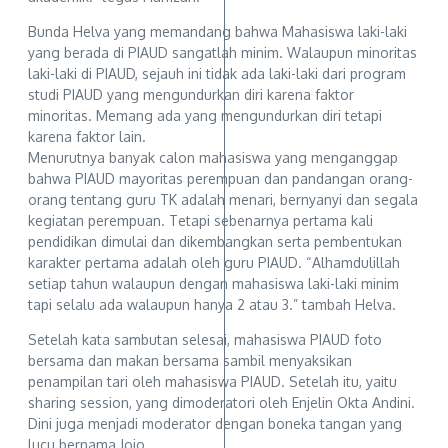
Bunda Helva yang memandang bahwa Mahasiswa laki-laki
yang berada di PIAUD sangatlah minim. Walaupun minoritas
laki-laki di PIAUD, sejauh ini tidak ada laki-laki dari program
studi PIAUD yang mengundurkan diri karena faktor
minoritas. Memang ada yang mengundurkan diri tetapi
karena faktor lain.
Menurutnya banyak calon mahasiswa yang menganggap
bahwa PIAUD mayoritas perempuan dan pandangan orang-
orang tentang guru TK adalah menari, bernyanyi dan segala
kegiatan perempuan. Tetapi sebenarnya pertama kali
pendidikan dimulai dan dikembangkan serta pembentukan
karakter pertama adalah oleh guru PIAUD. “Alhamdulillah
setiap tahun walaupun dengan mahasiswa laki-laki minim
tapi selalu ada walaupun hanya 2 atau 3.” tambah Helva.
Setelah kata sambutan selesai, mahasiswa PIAUD foto
bersama dan makan bersama sambil menyaksikan
penampilan tari oleh mahasiswa PIAUD. Setelah itu, yaitu
sharing session, yang dimoderatori oleh Enjelin Okta Andini.
Dini juga menjadi moderator dengan boneka tangan yang
lucu bernama Jojo.