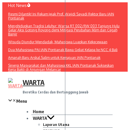
Lewati
Hot News
ke
Resmi Dilantik! Ini Rekam Jejak Prof. Wajidi Sayadi Rektor Baru IAIN
konten
Pontianak
Menghidupkan Tradisi Leluhur: Warga RT 002/RW 003 Tanjung Hulu
Gelar Aksi Gotong Royong demi Mitigasi Perubahan Iklim dan Cegah
Banjir
Wisuda Diundur Mendadak, Mahasiswa Luapkan Kekecewaan
Dua Mahasiswa PAI IAIN Pontianak Bawa Geliat Kelapa ke NCC 4 Bali
Amanah Baru Arskal Salim untuk Kemajuan IAIN Pontianak
Sinergi Masyarakat dan Mahasiswa KKL IAIN Pontianak Sukseskan
Kerja Bakti di Anjungan Melancar
WARTA
Beretika Cerdas dan Bertanggung Jawab
Menu
Home
WARTA
Laporan Utama