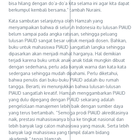
bisa hilang dengan do’a-do’a kita selama ini agar kita dapat
berkumpul kembali bersama.” tambah Nuraini.
Kata sambutan selanjutnya oleh Hamzah yang
menyampaikan bahwa di seluruh Indonesia itu lulusan PIAUD
belum sampai pada angka ratusan, sehingga peluang
lulusan PIAUD sangat besar untuk menjadi dosen. Bahkan,
buku untuk mahasiswa PIAUD sangatlah langka sehingga
dipasarkan akan menjadi mahal harganya. Hal demikian
terjadi karena buku untuk anak-anak tidak mungkin dibuat
dengan sederhana, perlu ada banyak warna dan kata-kata
sedergana sehingga mudah dipahami. Perlu diketahui,
bahwa penulis dari buku-buku PIAUD adalah ibu rumah
tangga. Berarti, ini menunjukkan bahwa lulusan-lulusan
PIAUD sangatlah kreatif. Hamzah menggambarkan PIAUD
yang dulu dipegang dengan PIAUD sekarang adalah
pengelolaan manajemen lebih baik dengan sumber daya
yang terus bertambah. “Semoga prodi PIAUD akreditasinya
naik, prestasi mahasiswanya bisa ke tingkat nasional dan
lebih banyak lagi calon mahasiswa yang masuk. Serta lebih
banyak lagi mahasiswa yang tampil dalam bidang
akademik.” tegas Hamzah.