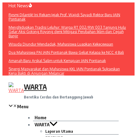
Lewati
Hot News
ke
Resmi Dilantik! Ini Rekam Jejak Prof. Wajidi Sayadi Rektor Baru IAIN
konten
Pontianak
Menghidupkan Tradisi Leluhur: Warga RT 002/RW 003 Tanjung Hulu
Gelar Aksi Gotong Royong demi Mitigasi Perubahan Iklim dan Cegah
Banjir
Wisuda Diundur Mendadak, Mahasiswa Luapkan Kekecewaan
Dua Mahasiswa PAI IAIN Pontianak Bawa Geliat Kelapa ke NCC 4 Bali
Amanah Baru Arskal Salim untuk Kemajuan IAIN Pontianak
Sinergi Masyarakat dan Mahasiswa KKL IAIN Pontianak Sukseskan
Kerja Bakti di Anjungan Melancar
WARTA
Beretika Cerdas dan Bertanggung Jawab
Menu
Home
WARTA
Laporan Utama