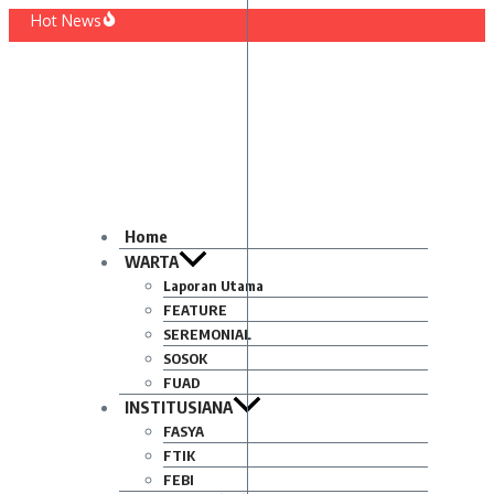
Lewati
Hot News
ke
 Dilantik! Ini Rekam Jejak Prof. Wajidi Sayadi Rektor Baru IAIN Pontianak
konten
idupkan Tradisi Leluhur: Warga RT 002/RW 003 Tanjung Hulu Gelar Aksi Gotong
da Diundur Mendadak, Mahasiswa Luapkan Kekecewaan
ahasiswa PAI IAIN Pontianak Bawa Geliat Kelapa ke NCC 4 Bali
h Baru Arskal Salim untuk Kemajuan IAIN Pontianak
gi Masyarakat dan Mahasiswa KKL IAIN Pontianak Sukseskan Kerja Bakti di Anjun
Home
WARTA
Laporan Utama
FEATURE
SEREMONIAL
SOSOK
FUAD
INSTITUSIANA
FASYA
FTIK
FEBI