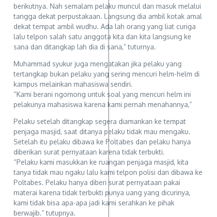
berikutnya. Nah semalam pelaku muncul dan masuk melalui
tangga dekat perpustakaan. Langsung dia ambil kotak amal
dekat tempat ambil wudhu. Ada lah orang yang liat curiga
lalu telpon salah satu anggota kita dan kita langsung ke
sana dan ditangkap lah dia di sana,” tuturnya.
Muhammad syukur juga mengatakan jika pelaku yang
tertangkap bukan pelaku yang sering mencuri helm-helm di
kampus melainkan mahasiswa sendiri.
“Kami berani ngomong untuk soal yang mencuri helm ini
pelakunya mahasiswa karena kami pernah menahannya,”
Pelaku setelah ditangkap segera diamankan ke tempat
penjaga masjid, saat ditanya pelaku tidak mau mengaku.
Setelah itu pelaku dibawa ke Poltabes dan pelaku hanya
diberikan surat pernyataan karena tidak terbukti.
“Pelaku kami masukkan ke ruangan penjaga masjid, kita
tanya tidak mau ngaku lalu kami telpon polisi dan dibawa ke
Poltabes. Pelaku hanya diberi surat pernyataan pakai
materai karena tidak terbukti punya uang yang dicurinya,
kami tidak bisa apa-apa jadi kami serahkan ke pihak
berwajib.” tutupnya.