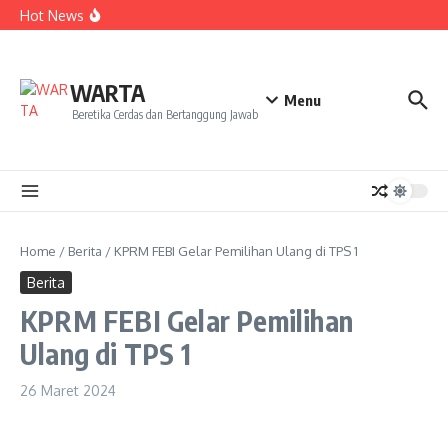
Kekecewaan
Lewati ke konten
Hot News
Dua Mahasiswa PAI IAIN Pontianak Bawa Geliat Kelapa
ke NCC 4 Bali
Amanah Baru Arskal Salim untuk Kemajuan IAIN
Pontianak
Sinergi Masyarakat dan Mahasiswa KKL IAIN Pontianak
WARTA
Sukseskan Kerja Bakti di Anjungan Melancar
Menu
Beretika Cerdas dan Bertanggung Jawab
Home
/
Berita
/
KPRM FEBI Gelar Pemilihan Ulang di TPS 1
Berita
KPRM FEBI Gelar Pemilihan
Ulang di TPS 1
26 Maret 2024