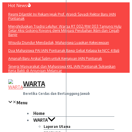
Lewati
Hot News
ke
Resmi Dilantik! Ini Rekam Jejak Prof. Wajidi Sayadi Rektor Baru IAIN
konten
Pontianak
Menghidupkan Tradisi Leluhur: Warga RT 002/RW 003 Tanjung Hulu
Gelar Aksi Gotong Royong demi Mitigasi Perubahan Iklim dan Cegah
Banjir
Wisuda Diundur Mendadak, Mahasiswa Luapkan Kekecewaan
Dua Mahasiswa PAI IAIN Pontianak Bawa Geliat Kelapa ke NCC 4 Bali
Amanah Baru Arskal Salim untuk Kemajuan IAIN Pontianak
Sinergi Masyarakat dan Mahasiswa KKL IAIN Pontianak Sukseskan
Kerja Bakti di Anjungan Melancar
WARTA
Beretika Cerdas dan Bertanggung Jawab
Menu
Home
WARTA
Laporan Utama