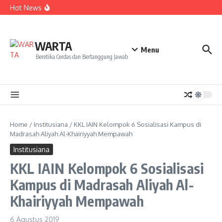
Kekecewaan
Lewati ke konten
Hot News
Dua Mahasiswa PAI IAIN Pontianak Bawa Geliat Kelapa
ke NCC 4 Bali
Amanah Baru Arskal Salim untuk Kemajuan IAIN
Pontianak
Sinergi Masyarakat dan Mahasiswa KKL IAIN Pontianak
WARTA
Sukseskan Kerja Bakti di Anjungan Melancar
Menu
Beretika Cerdas dan Bertanggung Jawab
Home
/
Institusiana
/
KKL IAIN Kelompok 6 Sosialisasi Kampus di
Madrasah Aliyah Al-Khairiyyah Mempawah
Institusiana
KKL IAIN Kelompok 6 Sosialisasi
Kampus di Madrasah Aliyah Al-
Khairiyyah Mempawah
6 Agustus 2019