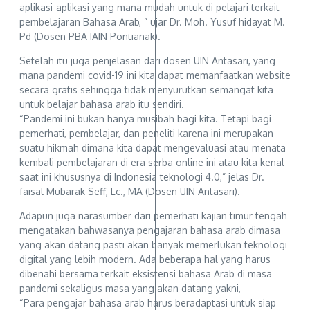
aplikasi-aplikasi yang mana mudah untuk di pelajari terkait
pembelajaran Bahasa Arab, ” ujar Dr. Moh. Yusuf hidayat M.
Pd (Dosen PBA IAIN Pontianak).
Setelah itu juga penjelasan dari dosen UIN Antasari, yang
mana pandemi covid-19 ini kita dapat memanfaatkan website
secara gratis sehingga tidak menyurutkan semangat kita
untuk belajar bahasa arab itu sendiri.
“Pandemi ini bukan hanya musibah bagi kita. Tetapi bagi
pemerhati, pembelajar, dan peneliti karena ini merupakan
suatu hikmah dimana kita dapat mengevaluasi atau menata
kembali pembelajaran di era serba online ini atau kita kenal
saat ini khususnya di Indonesia teknologi 4.0,” jelas Dr.
faisal Mubarak Seff, Lc., MA (Dosen UIN Antasari).
Adapun juga narasumber dari pemerhati kajian timur tengah
mengatakan bahwasanya pengajaran bahasa arab dimasa
yang akan datang pasti akan banyak memerlukan teknologi
digital yang lebih modern. Ada beberapa hal yang harus
dibenahi bersama terkait eksistensi bahasa Arab di masa
pandemi sekaligus masa yang akan datang yakni,
“Para pengajar bahasa arab harus beradaptasi untuk siap