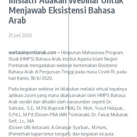
Menjawab Eksistensi Bahasa
Arab
21 Juni 2020
wartaiainpontianak.com –
Himpunan Mahasiswa Program
Studi (HMPS) Bahasa Arab, Institut Agama Islam Negeri
Pontianak mengadakan webinar bertemakan Eksistensi
Bahasa Arab di Perguruan Tinggi pada masa Covid-19, pada
hari Kamis, 18/6/2020.
Pada kegiatan webinar ini dilakukan melalui virtual tepatnya
aplikasi zoom yang mana dilaksanakan oleh HMPS Bahasa
Arab sendiri dan dihadiri oleh narasumber seperti Dr.
Sahrani,. S.E,. M.Pd (Kaprodi PBA), Dr. Moh. Yusuf Hidayat,.
S.Pd.I,. M.Pd (Dosen PBA IAIN Pontianak), Dr. Faisal Mubarak
Seff,. Lc,. MA
(Dosen UIN Antasari), A.Ginanjar Sya’ban,. M.Hum,.
(Pemerhati kajian timur tengah), dan kegiatan ini pula