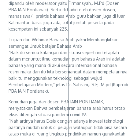
dipandu oleh moderator yaitu Firmansyah,. M.Pd (Dosen
PBA IAIN Pontianak). Serta di hadiri oleh dosen-dosen,
mahasiswa/i, praktis bahasa Arab, guru bahkan juga di luar
Kalimantan barat juga ada, total jumlah peserta pada
kesempatan ini sebanyak 225.
Tujuan dari Webinar Bahasa Arab yakni Membangkitkan
semangat Untuk belajar Bahasa Arab
“Baik itu semua kalangan dan situasi seperti ini tetaplah
dalam menuntut ilmu kemudian pun bahasa Arab ini adalah
bahasa yang mana di akui secara internasional bahasa
resmi maka dari itu kita bersemangat dalam mempelajarinya
baik itu menggunakan teknologi sebagai wujud
Pembelajaran Modern,” jelas Dr. Sahrani,. S.E,. M.pd (Kaprodi
PBA IAIN Pontianak).
Kemudian juga dari dosen PBA IAIN PONTIANAK,
menyatakan Bahwa pembelajaran bahasa arab harus tetap
eksis ditengah situasi pandemi covid-19.
“Nah artinya harus Eksis dengan adanya inovasi teknologi
pastinya mudah untuk di pelajari walaupun tidak bisa secara
tatap muka di ruang lingkup pendidikan namun gunakanlah