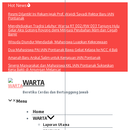
Lewati
Hot News
ke
Resmi Dilantik! Ini Rekam Jejak Prof. Wajidi Sayadi Rektor Baru IAIN
konten
Pontianak
Menghidupkan Tradisi Leluhur: Warga RT 002/RW 003 Tanjung Hulu
Gelar Aksi Gotong Royong demi Mitigasi Perubahan Iklim dan Cegah
Banjir
Wisuda Diundur Mendadak, Mahasiswa Luapkan Kekecewaan
Dua Mahasiswa PAI IAIN Pontianak Bawa Geliat Kelapa ke NCC 4 Bali
Amanah Baru Arskal Salim untuk Kemajuan IAIN Pontianak
Sinergi Masyarakat dan Mahasiswa KKL IAIN Pontianak Sukseskan
Kerja Bakti di Anjungan Melancar
WARTA
Beretika Cerdas dan Bertanggung Jawab
Menu
Home
WARTA
Laporan Utama