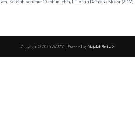
silam. Setelah berumur 10 tahun lebih, PT Astra Daihatsu Motor (ADM
Copyright © 2026 WARTA | Powered by
Majalah Berita X