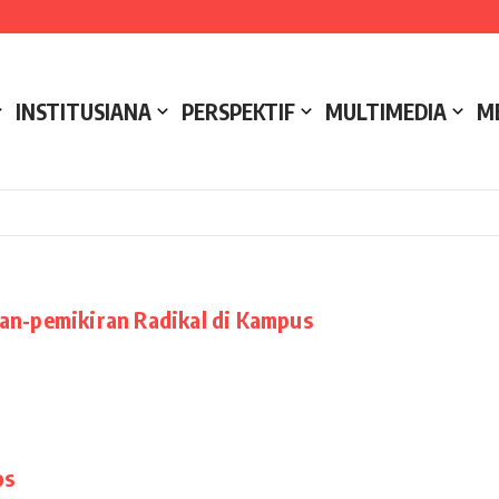
e NCC 4 Bali
ak
ukseskan Kerja Bakti di Anjungan Melancar
INSTITUSIANA
PERSPEKTIF
MULTIMEDIA
M
ran-pemikiran Radikal di Kampus
os