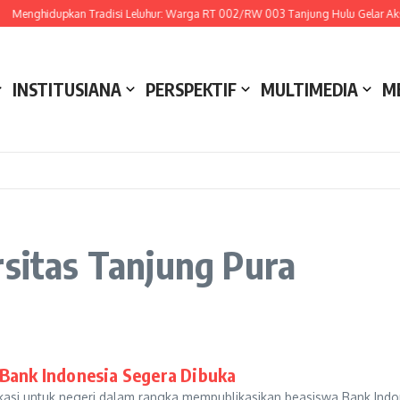
Menghidupkan Tradisi Leluhur: Warga RT 002/RW 003 Tanjung Hulu Gelar Aksi 
INSTITUSIANA
PERSPEKTIF
MULTIMEDIA
M
rsitas Tanjung Pura
 Bank Indonesia Segera Dibuka
kasi untuk negeri dalam rangka mempublikasikan beasiswa Bank Indone