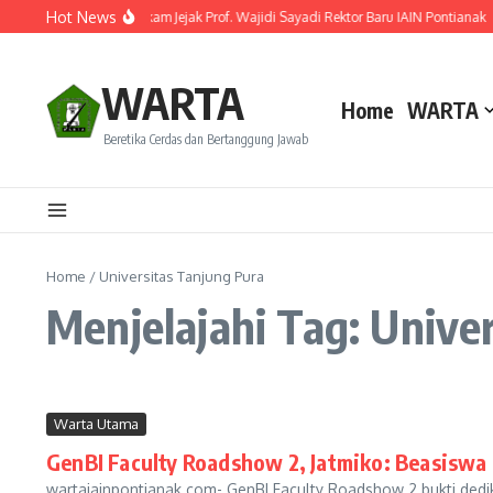
Lewati ke konten
Hot News
Resmi Dilantik! Ini Rekam Jejak Prof. Wajidi Sayadi Rektor Baru IAIN Pontianak
WARTA
Home
WARTA
Beretika Cerdas dan Bertanggung Jawab
Home
/
Universitas Tanjung Pura
Menjelajahi Tag: Unive
Warta Utama
GenBI Faculty Roadshow 2, Jatmiko: Beasiswa
wartaiainpontianak.com- GenBI Faculty Roadshow 2 bukti dedi