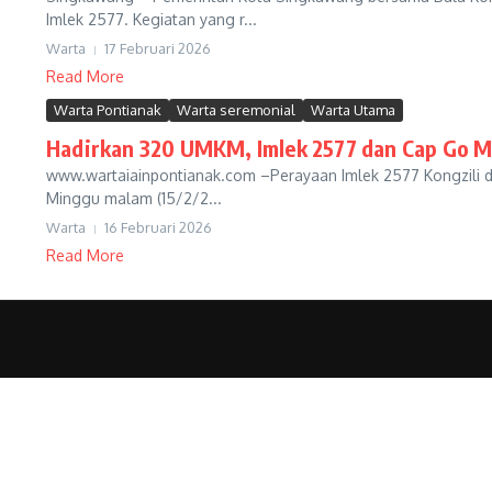
Imlek 2577. Kegiatan yang r...
Warta
17 Februari 2026
Read More
Warta Pontianak
Warta seremonial
Warta Utama
Hadirkan 320 UMKM, Imlek 2577 dan Cap Go M
www.wartaiainpontianak.com –Perayaan Imlek 2577 Kongzili d
Minggu malam (15/2/2...
Warta
16 Februari 2026
Read More