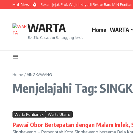
Lewati ke konten
Hot News
Resmi Dilantik! Ini Rekam Jejak Prof. Wajidi Sayadi Rektor Baru IAIN Pontiana
WARTA
Home
WARTA
Beretika Cerdas dan Bertanggung Jawab
Home
/
SINGKAWANG
Menjelajahi Tag: SI
Warta Pontianak
Warta Utama
Pawai Obor Bertepatan dengan Malam Imlek,
Singkawang – Pemerintah Kota Singkawang bersama Bala Ko