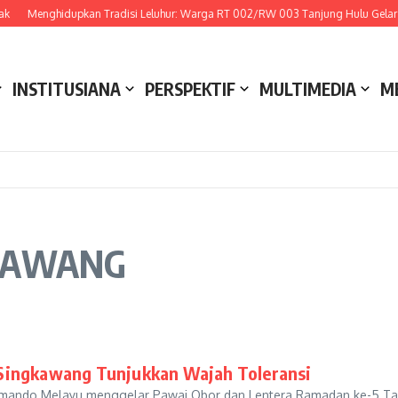
k
Menghidupkan Tradisi Leluhur: Warga RT 002/RW 003 Tanjung Hulu Gelar Ak
INSTITUSIANA
PERSPEKTIF
MULTIMEDIA
M
NGKAWANG
 Singkawang Tunjukkan Wajah Toleransi
mando Melayu menggelar Pawai Obor dan Lentera Ramadan ke-5 T