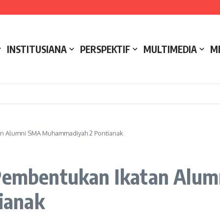
e NCC 4 Bali
ak
ukseskan Kerja Bakti di Anjungan Melancar
INSTITUSIANA
PERSPEKTIF
MULTIMEDIA
M
tan Alumni SMA Muhammadiyah 2 Pontianak
 Pembentukan Ikatan Alu
ianak