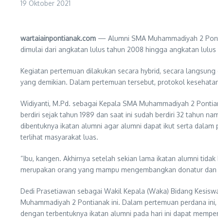
19 Oktober 2021
wartaiainpontianak.com
— Alumni SMA Muhammadiyah 2 Pontian
dimulai dari angkatan lulus tahun 2008 hingga angkatan lulus
Kegiatan pertemuan dilakukan secara hybrid, secara langsun
yang demikian. Dalam pertemuan tersebut, protokol kesehatan
Widiyanti, M.Pd. sebagai Kepala SMA Muhammadiyah 2 Pontia
berdiri sejak tahun 1989 dan saat ini sudah berdiri 32 tahun n
dibentuknya ikatan alumni agar alumni dapat ikut serta da
terlihat masyarakat luas.
“Ibu, kangen. Akhirnya setelah sekian lama ikatan alumni tidak
merupakan orang yang mampu mengembangkan donatur dan menja
Dedi Prasetiawan sebagai Wakil Kepala (Waka) Bidang Kesiswa
Muhammadiyah 2 Pontianak ini. Dalam pertemuan perdana ini
dengan terbentuknya ikatan alumni pada hari ini dapat memperb