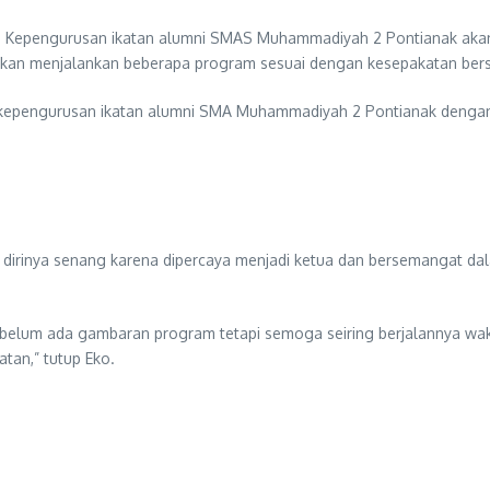
ra. Kepengurusan ikatan alumni SMAS Muhammadiyah 2 Pontianak akan
 akan menjalankan beberapa program sesuai dengan kesepakatan ber
h kepengurusan ikatan alumni SMA Muhammadiyah 2 Pontianak dengan 
a dirinya senang karena dipercaya menjadi ketua dan bersemangat d
ya belum ada gambaran program tetapi semoga seiring berjalannya 
an,” tutup Eko.