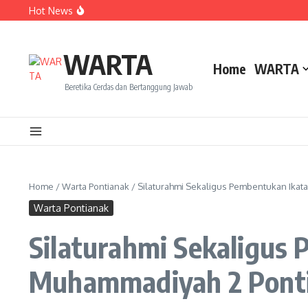
Lewati ke konten
Hot News
Dua Mahasiswa PAI IAIN Pontianak Bawa Geliat Kelapa k
Amanah Baru Arskal Salim untuk Kemajuan IAIN Pontian
Sinergi Masyarakat dan Mahasiswa KKL IAIN Pontianak S
WARTA
Home
WARTA
Beretika Cerdas dan Bertanggung Jawab
Home
/
Warta Pontianak
/
Silaturahmi Sekaligus Pembentukan Ika
Warta Pontianak
Silaturahmi Sekaligus
Muhammadiyah 2 Pont