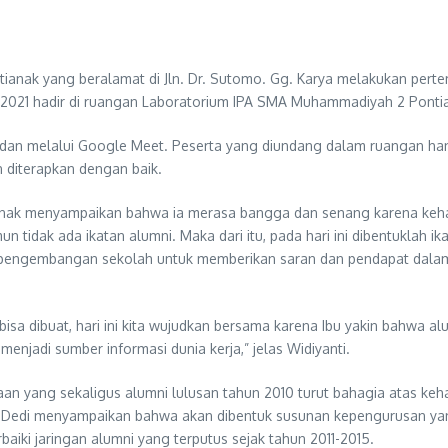
ak yang beralamat di Jln. Dr. Sutomo. Gg. Karya melakukan pertem
 2021 hadir di ruangan Laboratorium IPA SMA Muhammadiyah 2 Pontian
g dan melalui Google Meet. Peserta yang diundang dalam ruangan h
 diterapkan dengan baik.
nak menyampaikan bahwa ia merasa bangga dan senang karena kehadi
amun tidak ada ikatan alumni. Maka dari itu, pada hari ini dibentukla
lam pengembangan sekolah untuk memberikan saran dan pendapat dal
 bisa dibuat, hari ini kita wujudkan bersama karena Ibu yakin bahwa 
di sumber informasi dunia kerja,” jelas Widiyanti.
an yang sekaligus alumni lulusan tahun 2010 turut bahagia atas ke
, Dedi menyampaikan bahwa akan dibentuk susunan kepengurusan yan
aiki jaringan alumni yang terputus sejak tahun 2011-2015.