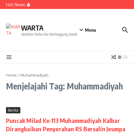
Kekecewaan
Lewati ke konten
Hot News
Dua Mahasiswa PAI IAIN Pontianak Bawa Geliat Kelapa
ke NCC 4 Bali
Amanah Baru Arskal Salim untuk Kemajuan IAIN
Pontianak
Sinergi Masyarakat dan Mahasiswa KKL IAIN Pontianak
WARTA
Sukseskan Kerja Bakti di Anjungan Melancar
Menu
Beretika Cerdas dan Bertanggung Jawab
Home
/
Muhammadiyah
Menjelajahi Tag: Muhammadiyah
Berita
Puncak Milad Ke-113 Muhammadiyah Kalbar
Dirangkaikan Penyerahan RS Bersalin Jeumpa