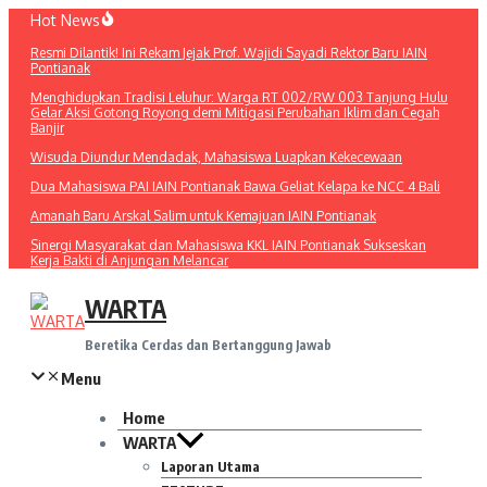
Lewati
Hot News
ke
Resmi Dilantik! Ini Rekam Jejak Prof. Wajidi Sayadi Rektor Baru IAIN
konten
Pontianak
Menghidupkan Tradisi Leluhur: Warga RT 002/RW 003 Tanjung Hulu
Gelar Aksi Gotong Royong demi Mitigasi Perubahan Iklim dan Cegah
Banjir
Wisuda Diundur Mendadak, Mahasiswa Luapkan Kekecewaan
Dua Mahasiswa PAI IAIN Pontianak Bawa Geliat Kelapa ke NCC 4 Bali
Amanah Baru Arskal Salim untuk Kemajuan IAIN Pontianak
Sinergi Masyarakat dan Mahasiswa KKL IAIN Pontianak Sukseskan
Kerja Bakti di Anjungan Melancar
WARTA
Beretika Cerdas dan Bertanggung Jawab
Menu
Home
WARTA
Laporan Utama