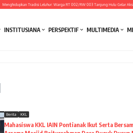
Menghidupkan Tradisi Leluhur: Warga RT 002/RW 003 Tanjung Hulu Gelar Aksi G
INSTITUSIANA
PERSPEKTIF
MULTIMEDIA
M
d
Berita
KKL
Mahasiswa KKL IAIN Pontianak Ikut Serta Bers
Asrama Masjid Baiturrahman Desa Puguk Dusun 