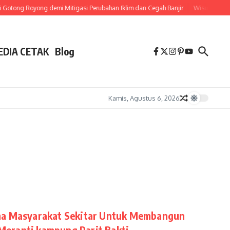
otong Royong demi Mitigasi Perubahan Iklim dan Cegah Banjir
Wisuda Diund
EDIA CETAK
Blog
Kamis, Agustus 6, 2026
ama Masyarakat Sekitar Untuk Membangun
Meranti kampung Parit Bakti