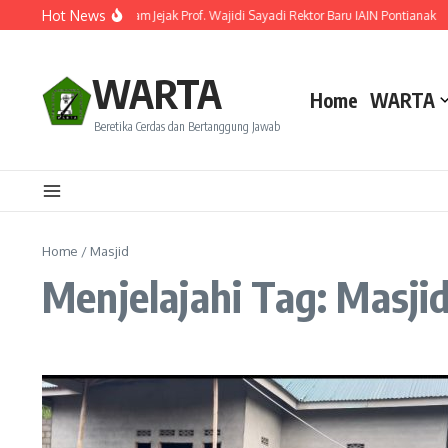
Lewati ke konten
Hot News
Resmi Dilantik! Ini Rekam Jejak Prof. Wajidi Sayadi Rektor Baru IAIN Pontianak
WARTA
Home
WARTA
Beretika Cerdas dan Bertanggung Jawab
Home
/
Masjid
Menjelajahi Tag: Masji