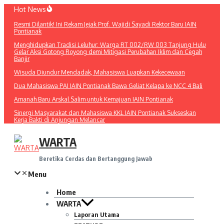
Lewati
Hot News
ke
Resmi Dilantik! Ini Rekam Jejak Prof. Wajidi Sayadi Rektor Baru IAIN
konten
Pontianak
Menghidupkan Tradisi Leluhur: Warga RT 002/RW 003 Tanjung Hulu
Gelar Aksi Gotong Royong demi Mitigasi Perubahan Iklim dan Cegah
Banjir
Wisuda Diundur Mendadak, Mahasiswa Luapkan Kekecewaan
Dua Mahasiswa PAI IAIN Pontianak Bawa Geliat Kelapa ke NCC 4 Bali
Amanah Baru Arskal Salim untuk Kemajuan IAIN Pontianak
Sinergi Masyarakat dan Mahasiswa KKL IAIN Pontianak Sukseskan
Kerja Bakti di Anjungan Melancar
WARTA
Beretika Cerdas dan Bertanggung Jawab
Menu
Home
WARTA
Laporan Utama