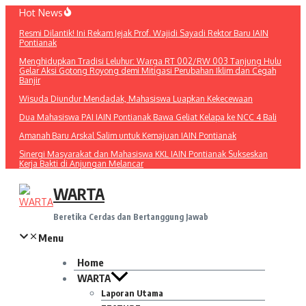
Lewati
Hot News
ke
Resmi Dilantik! Ini Rekam Jejak Prof. Wajidi Sayadi Rektor Baru IAIN
konten
Pontianak
Menghidupkan Tradisi Leluhur: Warga RT 002/RW 003 Tanjung Hulu
Gelar Aksi Gotong Royong demi Mitigasi Perubahan Iklim dan Cegah
Banjir
Wisuda Diundur Mendadak, Mahasiswa Luapkan Kekecewaan
Dua Mahasiswa PAI IAIN Pontianak Bawa Geliat Kelapa ke NCC 4 Bali
Amanah Baru Arskal Salim untuk Kemajuan IAIN Pontianak
Sinergi Masyarakat dan Mahasiswa KKL IAIN Pontianak Sukseskan
Kerja Bakti di Anjungan Melancar
WARTA
Beretika Cerdas dan Bertanggung Jawab
Menu
Home
WARTA
Laporan Utama