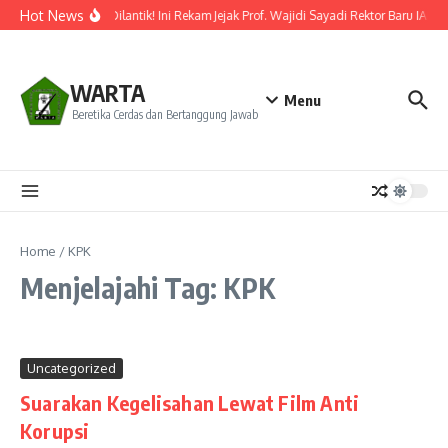
Lewati ke konten
Hot News
Resmi Dilantik! Ini Rekam Jejak Prof. Wajidi Sayadi Rektor Baru IAIN 
WARTA
Menu
Beretika Cerdas dan Bertanggung Jawab
Home
/
KPK
Menjelajahi Tag: KPK
Uncategorized
Suarakan Kegelisahan Lewat Film Anti
Korupsi