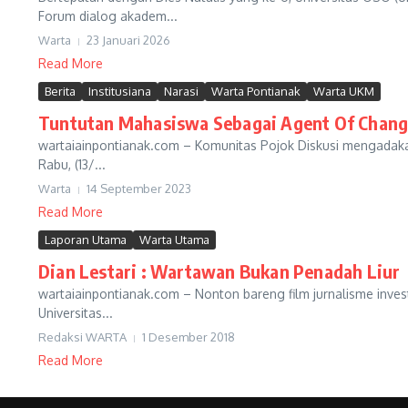
Forum dialog akadem...
Warta
23 Januari 2026
Read More
Berita
Institusiana
Narasi
Warta Pontianak
Warta UKM
Tuntutan Mahasiswa Sebagai Agent Of Chan
wartaiainpontianak.com – Komunitas Pojok Diskusi mengadakan 
Rabu, (13/...
Warta
14 September 2023
Read More
Laporan Utama
Warta Utama
Dian Lestari : Wartawan Bukan Penadah Liur
wartaiainpontianak.com – Nonton bareng film jurnalisme investi
Universitas...
Redaksi WARTA
1 Desember 2018
Read More