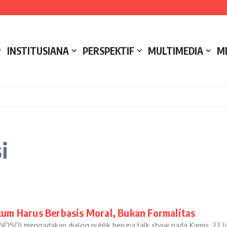
e NCC 4 Bali
ak
ukseskan Kerja Bakti di Anjungan Melancar
INSTITUSIANA
PERSPEKTIF
MULTIMEDIA
M
i
m Harus Berbasis Moral, Bukan Formalitas
UNOSO) mengadakan dialog publik berupa talk show pada Kamis, 22 J