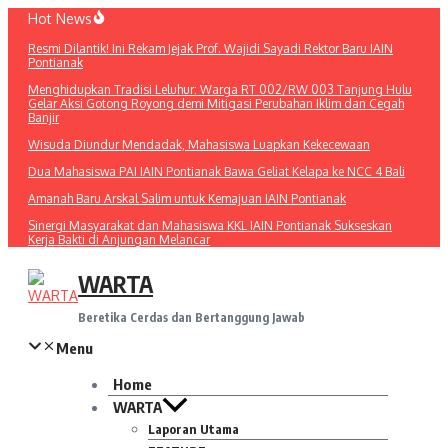
Lewati
Hot News
ke
Resmi Dilantik! Ini Rekam Jejak Prof. Wajidi Sayadi Rektor Baru IAIN
konten
Pontianak
Menghidupkan Tradisi Leluhur: Warga RT 002/RW 003 Tanjung Hulu
Gelar Aksi Gotong Royong demi Mitigasi Perubahan Iklim dan Cegah
Banjir
Wisuda Diundur Mendadak, Mahasiswa Luapkan Kekecewaan
Dua Mahasiswa PAI IAIN Pontianak Bawa Geliat Kelapa ke NCC 4 Bali
Amanah Baru Arskal Salim untuk Kemajuan IAIN Pontianak
Sinergi Masyarakat dan Mahasiswa KKL IAIN Pontianak Sukseskan
Kerja Bakti di Anjungan Melancar
WARTA
Beretika Cerdas dan Bertanggung Jawab
Menu
Home
WARTA
Laporan Utama