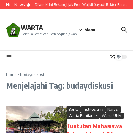
Lewati ke konten
Hot News
Resmi Dilantik! Ini Rekam Jejak Prof. Wajidi Sayadi Rektor Baru IAI
WARTA
Menu
Beretika Cerdas dan Bertanggung Jawab
Home
/
budaydiskusi
Menjelajahi Tag: budaydiskusi
Berita
Institusiana
Narasi
Warta Pontianak
Warta UKM
Tuntutan Mahasiswa