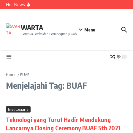
Kekecewaan
Lewati ke konten
Hot News
Dua Mahasiswa PAI IAIN Pontianak Bawa Geliat Kelapa
ke NCC 4 Bali
Amanah Baru Arskal Salim untuk Kemajuan IAIN
Pontianak
Sinergi Masyarakat dan Mahasiswa KKL IAIN Pontianak
WARTA
Sukseskan Kerja Bakti di Anjungan Melancar
Menu
Beretika Cerdas dan Bertanggung Jawab
Home
/
BUAF
Menjelajahi Tag: BUAF
Institusiana
Teknologi yang Turut Hadir Mendukung
Lancarnya Closing Ceremony BUAF 5th 2021