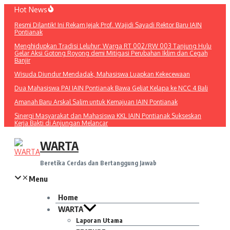
Lewati
Hot News
ke
Resmi Dilantik! Ini Rekam Jejak Prof. Wajidi Sayadi Rektor Baru IAIN
konten
Pontianak
Menghidupkan Tradisi Leluhur: Warga RT 002/RW 003 Tanjung Hulu
Gelar Aksi Gotong Royong demi Mitigasi Perubahan Iklim dan Cegah
Banjir
Wisuda Diundur Mendadak, Mahasiswa Luapkan Kekecewaan
Dua Mahasiswa PAI IAIN Pontianak Bawa Geliat Kelapa ke NCC 4 Bali
Amanah Baru Arskal Salim untuk Kemajuan IAIN Pontianak
Sinergi Masyarakat dan Mahasiswa KKL IAIN Pontianak Sukseskan
Kerja Bakti di Anjungan Melancar
WARTA
Beretika Cerdas dan Bertanggung Jawab
Menu
Home
WARTA
Laporan Utama