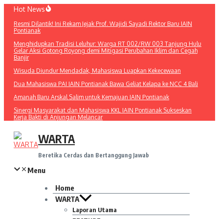
Lewati
Hot News
ke
Resmi Dilantik! Ini Rekam Jejak Prof. Wajidi Sayadi Rektor Baru IAIN
konten
Pontianak
Menghidupkan Tradisi Leluhur: Warga RT 002/RW 003 Tanjung Hulu
Gelar Aksi Gotong Royong demi Mitigasi Perubahan Iklim dan Cegah
Banjir
Wisuda Diundur Mendadak, Mahasiswa Luapkan Kekecewaan
Dua Mahasiswa PAI IAIN Pontianak Bawa Geliat Kelapa ke NCC 4 Bali
Amanah Baru Arskal Salim untuk Kemajuan IAIN Pontianak
Sinergi Masyarakat dan Mahasiswa KKL IAIN Pontianak Sukseskan
Kerja Bakti di Anjungan Melancar
WARTA
Beretika Cerdas dan Bertanggung Jawab
Menu
Home
WARTA
Laporan Utama