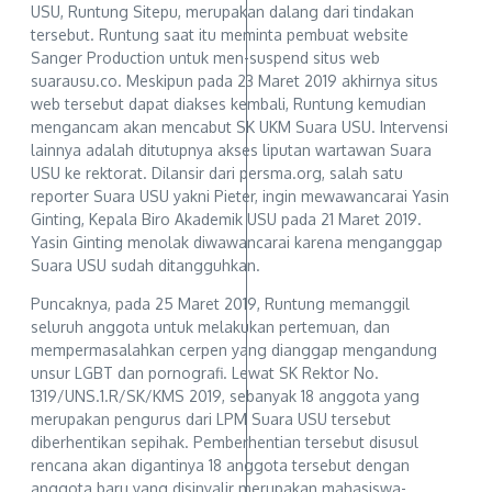
USU, Runtung Sitepu, merupakan dalang dari tindakan
tersebut. Runtung saat itu meminta pembuat website
Sanger Production untuk men-suspend situs web
suarausu.co. Meskipun pada 23 Maret 2019 akhirnya situs
web tersebut dapat diakses kembali, Runtung kemudian
mengancam akan mencabut SK UKM Suara USU. Intervensi
lainnya adalah ditutupnya akses liputan wartawan Suara
USU ke rektorat. Dilansir dari persma.org, salah satu
reporter Suara USU yakni Pieter, ingin mewawancarai Yasin
Ginting, Kepala Biro Akademik USU pada 21 Maret 2019.
Yasin Ginting menolak diwawancarai karena menganggap
Suara USU sudah ditangguhkan.
Puncaknya, pada 25 Maret 2019, Runtung memanggil
seluruh anggota untuk melakukan pertemuan, dan
mempermasalahkan cerpen yang dianggap mengandung
unsur LGBT dan pornografi. Lewat SK Rektor No.
1319/UNS.1.R/SK/KMS 2019, sebanyak 18 anggota yang
merupakan pengurus dari LPM Suara USU tersebut
diberhentikan sepihak. Pemberhentian tersebut disusul
rencana akan digantinya 18 anggota tersebut dengan
anggota baru yang disinyalir merupakan mahasiswa-