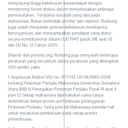
menjunjung tinggi kebebasan berpendapat dengan
mendorong forum diskusi dalam menyelesaikan pelbagai
permasalahan. Terutama masalah yang ada pada
mahasiswa. Bukan bertindak otoriter dan represif. Runtung
juga sudah menyalahi jaminan kebebasan berekspresi,
berorganisasi, dan menyampaikan pendapat yang diatur
secara konstitusional dalam UUD 1945 pasal 28E ayat (3)
dan UU No. 12 Tahun 2005.
Dilansir dari persma.org, Runtung juga menyalahi beberapa
peraturan yang tercantum dalam peraturan yang ditetapkan
USU sendiri, yaitu:
1. Keputusan Rektor USU no. 1177/H5.1.R/SK/KMS/2008
tentang Pedoman Perilaku Mahasiswa Universitas Sumatera
Utara BAB IV Penegakan Pedoman Perilaku Pasal 14 ayat 4
poin (c) Setiap mahasiswa diperlakukan sama tanpa
diskriminasi dalam proses pemeriksaan pelanggaran
Pedoman Perilaku. Serta poin (d) Mahasiswa memiliki hak
untuk melakukan pembelaan pada setiap proses
pemeriksaan.