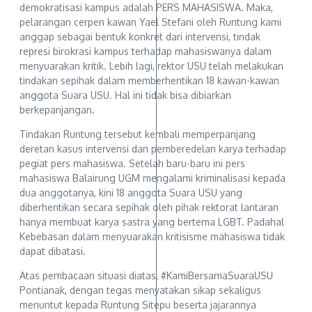
demokratisasi kampus adalah PERS MAHASISWA. Maka,
pelarangan cerpen kawan Yael Stefani oleh Runtung kami
anggap sebagai bentuk konkret dari intervensi, tindak
represi birokrasi kampus terhadap mahasiswanya dalam
menyuarakan kritik. Lebih lagi, rektor USU telah melakukan
tindakan sepihak dalam memberhentikan 18 kawan-kawan
anggota Suara USU. Hal ini tidak bisa dibiarkan
berkepanjangan.
Tindakan Runtung tersebut kembali memperpanjang
deretan kasus intervensi dan pemberedelan karya terhadap
pegiat pers mahasiswa. Setelah baru-baru ini pers
mahasiswa Balairung UGM mengalami kriminalisasi kepada
dua anggotanya, kini 18 anggota Suara USU yang
diberhentikan secara sepihak oleh pihak rektorat lantaran
hanya membuat karya sastra yang bertema LGBT. Padahal
Kebebasan dalam menyuarakan kritisisme mahasiswa tidak
dapat dibatasi.
Atas pembacaan situasi diatas, #KamiBersamaSuaraUSU
Pontianak, dengan tegas menyatakan sikap sekaligus
menuntut kepada Runtung Sitepu beserta jajarannya