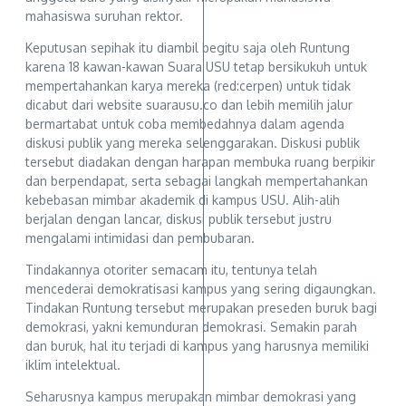
mahasiswa suruhan rektor.
Keputusan sepihak itu diambil begitu saja oleh Runtung
karena 18 kawan-kawan Suara USU tetap bersikukuh untuk
mempertahankan karya mereka (red:cerpen) untuk tidak
dicabut dari website suarausu.co dan lebih memilih jalur
bermartabat untuk coba membedahnya dalam agenda
diskusi publik yang mereka selenggarakan. Diskusi publik
tersebut diadakan dengan harapan membuka ruang berpikir
dan berpendapat, serta sebagai langkah mempertahankan
kebebasan mimbar akademik di kampus USU. Alih-alih
berjalan dengan lancar, diskusi publik tersebut justru
mengalami intimidasi dan pembubaran.
Tindakannya otoriter semacam itu, tentunya telah
mencederai demokratisasi kampus yang sering digaungkan.
Tindakan Runtung tersebut merupakan preseden buruk bagi
demokrasi, yakni kemunduran demokrasi. Semakin parah
dan buruk, hal itu terjadi di kampus yang harusnya memiliki
iklim intelektual.
Seharusnya kampus merupakan mimbar demokrasi yang