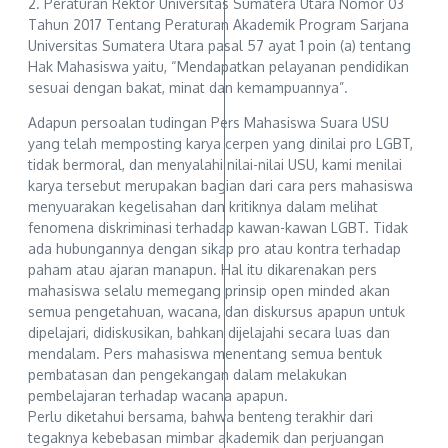
2. Peraturan Rektor Universitas Sumatera Utara Nomor 03
Tahun 2017 Tentang Peraturan Akademik Program Sarjana
Universitas Sumatera Utara pasal 57 ayat 1 poin (a) tentang
Hak Mahasiswa yaitu, “Mendapatkan pelayanan pendidikan
sesuai dengan bakat, minat dan kemampuannya”.
Adapun persoalan tudingan Pers Mahasiswa Suara USU
yang telah memposting karya cerpen yang dinilai pro LGBT,
tidak bermoral, dan menyalahi nilai-nilai USU, kami menilai
karya tersebut merupakan bagian dari cara pers mahasiswa
menyuarakan kegelisahan dan kritiknya dalam melihat
fenomena diskriminasi terhadap kawan-kawan LGBT. Tidak
ada hubungannya dengan sikap pro atau kontra terhadap
paham atau ajaran manapun. Hal itu dikarenakan pers
mahasiswa selalu memegang prinsip open minded akan
semua pengetahuan, wacana, dan diskursus apapun untuk
dipelajari, didiskusikan, bahkan dijelajahi secara luas dan
mendalam. Pers mahasiswa menentang semua bentuk
pembatasan dan pengekangan dalam melakukan
pembelajaran terhadap wacana apapun.
Perlu diketahui bersama, bahwa benteng terakhir dari
tegaknya kebebasan mimbar akademik dan perjuangan