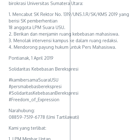
birokrasi Universitas Sumatera Utara:
1. Mencabut SK Rektor No. 1319/UNS.1.R/SK/KMS 2019 yang
berisi SK pemberhentian
18 anggota LPM Suara USU.
2. Berikan dan menjamin ruang kebebasan mahasiswa.
3. Menolak intervensi kampus ke dalam ruang redaksi.
4. Mendorong payung hukum untuk Pers Mahasiswa.
Pontianak, 1 April 2019
Solidaritas Kebebasan Berekspresi
#kamibersamaSuaraUSU
#persmabebasberekspresi
#SolidaritasKebebasanBerekspresi
#Freedom_of_Expression
Narahubung:
08859-7519-6778 (Umi Tartilawati)
Kami yang terlibat:
1. LPM Mimbar Untan