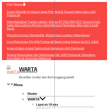
Lewati
Hot News
ke
Resmi Dilantik! Ini Rekam Jejak Prof. Wajidi Sayadi Rektor Baru IAIN
konten
Pontianak
Menghidupkan Tradisi Leluhur: Warga RT 002/RW 003 Tanjung Hulu
Gelar Aksi Gotong Royong demi Mitigasi Perubahan Iklim dan Cegah
Banjir
Wisuda Diundur Mendadak, Mahasiswa Luapkan Kekecewaan
Dua Mahasiswa PAI IAIN Pontianak Bawa Geliat Kelapa ke NCC 4 Bali
Amanah Baru Arskal Salim untuk Kemajuan IAIN Pontianak
Sinergi Masyarakat dan Mahasiswa KKL IAIN Pontianak Sukseskan
Kerja Bakti di Anjungan Melancar
WARTA
Beretika Cerdas dan Bertanggung Jawab
Menu
Home
WARTA
Laporan Utama