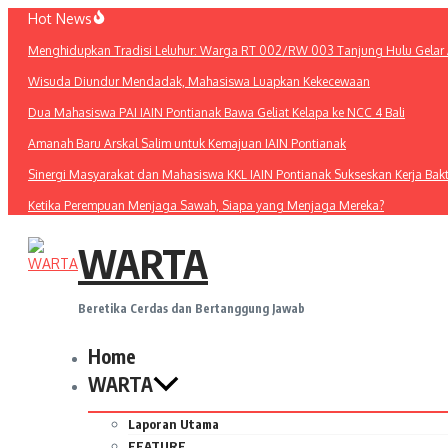
Lewati
Hot News
ke
Menghidupkan Tradisi Leluhur: Warga RT 002/RW 003 Tanjung Hulu Gelar A
konten
Wisuda Diundur Mendadak, Mahasiswa Luapkan Kekecewaan
Dua Mahasiswa PAI IAIN Pontianak Bawa Geliat Kelapa ke NCC 4 Bali
Amanah Baru Arskal Salim untuk Kemajuan IAIN Pontianak
Sinergi Masyarakat dan Mahasiswa KKL IAIN Pontianak Sukseskan Kerja Bak
Ketika Perempuan Menjaga Sawah, Siapa yang Menjaga Mereka?
WARTA
Beretika Cerdas dan Bertanggung Jawab
Home
WARTA
Laporan Utama
FEATURE