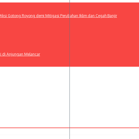
ksi Gotong Royong demi Mitigasi Perubahan Iklim dan Cegah Banjir
ti di Anjungan Melancar