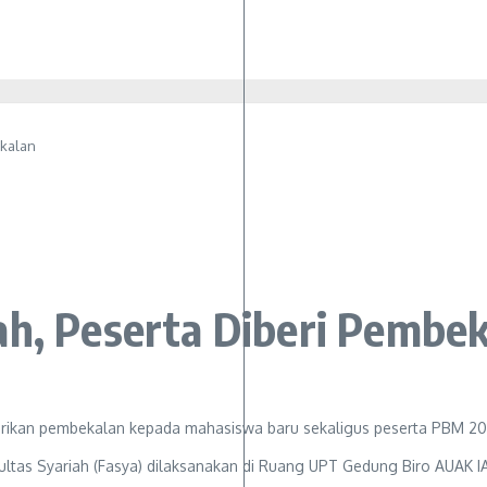
ekalan
ah, Peserta Diberi Pembe
ltas Syariah (Fasya) dilaksanakan di Ruang UPT Gedung Biro AUAK IA