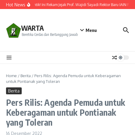
Lewati ke konten
Hot News
Resmi Dilantik! Ini Rekam Jejak Prof. Wajidi Sayadi Rektor Baru IAIN Pont
WARTA
Menu
Beretika Cerdas dan Bertanggung Jawab
Home
/
Berita
/
Pers Rilis: Agenda Pemuda untuk Keberagaman
untuk Pontianak yang Toleran
Berita
Pers Rilis: Agenda Pemuda untuk
Keberagaman untuk Pontianak
yang Toleran
16 Desember 2022