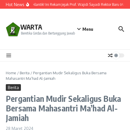
Lewati ke konten
Hot News
Resmi Dilantik! Ini Rekam Jejak Prof. Wajidi Sayadi Rektor Baru IAIN P
WARTA
Menu
Beretika Cerdas dan Bertanggung Jawab
Home
/
Berita
/
Pergantian Mudir Sekaligus Buka Bersama
Mahasantri Ma’had Al-Jamiah
Berita
Pergantian Mudir Sekaligus Buka
Bersama Mahasantri Ma’had Al-
Jamiah
28 Maret 2024