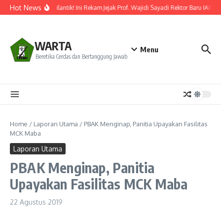
Lewati ke konten
Hot News
Resmi Dilantik! Ini Rekam Jejak Prof. Wajidi Sayadi Rektor Baru IAIN P
WARTA
Menu
Beretika Cerdas dan Bertanggung Jawab
Home
/
Laporan Utama
/
PBAK Menginap, Panitia Upayakan Fasilitas
MCK Maba
Laporan Utama
PBAK Menginap, Panitia
Upayakan Fasilitas MCK Maba
22 Agustus 2019