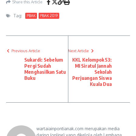
Share this Article
Tag:
PBAK
PBAK 2019
Previous Article
Next Article
Sukardi: Sebelum
KKL Kelompok 53:
Pergi Sudah
MI Siratul Jannah
Menghasilkan Satu
Sekolah
Buku
Perjuangan Siswa
Kuala Dua
wartaiainpontianak.com merupakan media
daring (online) yang dikelola oleh Lembaga