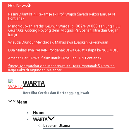
Lewati
Hot News
ke
Resmi Dilantik! Ini Rekam Jejak Prof. Wajidi Sayadi Rektor Baru IAIN
konten
Pontianak
Menghidupkan Tradisi Leluhur: Warga RT 002/RW 003 Tanjung Hulu
Gelar Aksi Gotong Royong demi Mitigasi Perubahan Iklim dan Cegah
Banjir
Wisuda Diundur Mendadak, Mahasiswa Luapkan Kekecewaan
Dua Mahasiswa PAI IAIN Pontianak Bawa Geliat Kelapa ke NCC 4 Bali
Amanah Baru Arskal Salim untuk Kemajuan IAIN Pontianak
Sinergi Masyarakat dan Mahasiswa KKL IAIN Pontianak Sukseskan
Kerja Bakti di Anjungan Melancar
WARTA
Beretika Cerdas dan Bertanggung Jawab
Menu
Home
WARTA
Laporan Utama