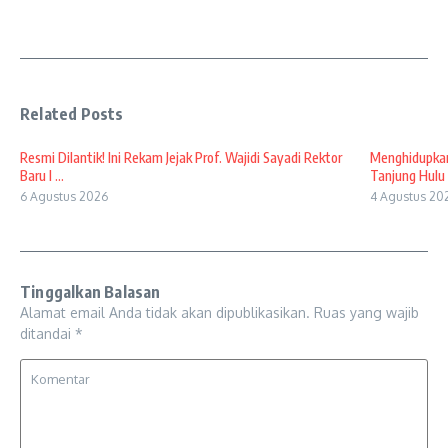
Related Posts
Resmi Dilantik! Ini Rekam Jejak Prof. Wajidi Sayadi Rektor
Menghidupkan
Baru I ...
Tanjung Hulu 
6 Agustus 2026
4 Agustus 20
Tinggalkan Balasan
Alamat email Anda tidak akan dipublikasikan.
Ruas yang wajib
ditandai
*