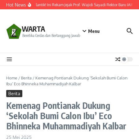
Lewati ke konten
Hot News
Resmi Dilantik! Ini Rekam Jejak Prof. Wajidi Sayadi Rektor Baru IAIN P
WARTA
Menu
Beretika Cerdas dan Bertanggung Jawab
Home
/
Berita
/
Kemenag Pontianak Dukung ‘Sekolah Bumi Calon
Ibu’ Eco Bhinneka Muhammadiyah Kalbar
Berita
Kemenag Pontianak Dukung
‘Sekolah Bumi Calon Ibu’ Eco
Bhinneka Muhammadiyah Kalbar
25 Mei 2025